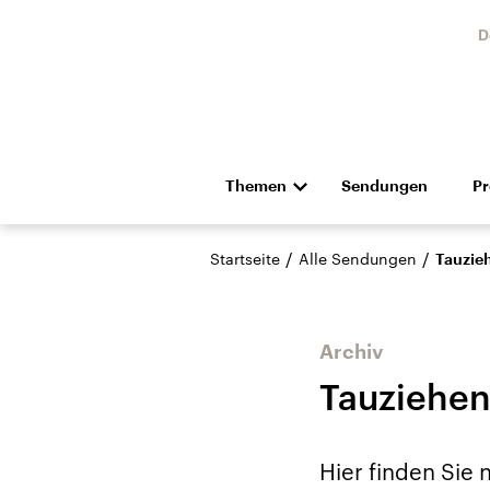
D
Themen
Sendungen
P
Die Nachrichten
Politik
/
/
Startseite
Alle Sendungen
Tauzie
Hörspiel und Feature
Musik
Archiv
Tauziehen
Landtagswahl Sachsen-
USA
Hier finden Sie
Anhalt 2026
Aktuel