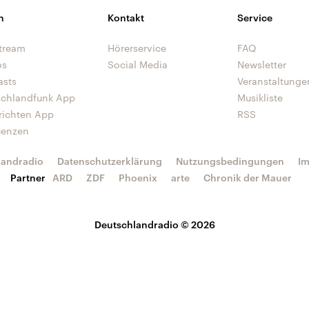
n
Kontakt
Service
tream
Hörerservice
FAQ
os
Social Media
Newsletter
asts
Veranstaltunge
schlandfunk App
Musikliste
richten App
RSS
uenzen
landradio
Datenschutzerklärung
Nutzungsbedingungen
I
Partner
ARD
ZDF
Phoenix
arte
Chronik der Mauer
Deutschlandradio © 2026