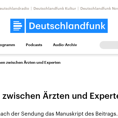
eutschlandradio
Deutschlandfunk Kultur
Deutschlandfunk No
rogramm
Podcasts
Audio-Archiv
Wirtschaft
Wissen
Kultur
Europa
Gesellschaf
hen zwischen Ärzten und Experten
 zwischen Ärzten und Expert
Nahostkonflikt
Iran
 nach der Sendung das Manuskript des Beitrags.
le Beiträge,
Aktuelle Lage und
Aktuelle Lage und