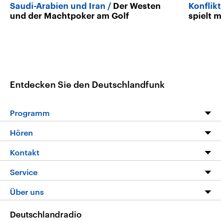
Saudi-Arabien und Iran
Der Westen
Konflik
und der Machtpoker am Golf
spielt 
Entdecken Sie den Deutschlandfunk
Programm
Programm
Hören
Alle Sendungen
Livestream
Kontakt
Die Nachrichten
Audios
Hörerservice
Service
Nachrichtenleicht
Podcasts
Social Media
FAQ
Über uns
Neue Beiträge auf dlf.de
Deutschlandfunk App
Newsletter
Deutschlandradio
Themen-Schwerpunkte
Nachrichten App
Deutschlandradio
Veranstaltungen