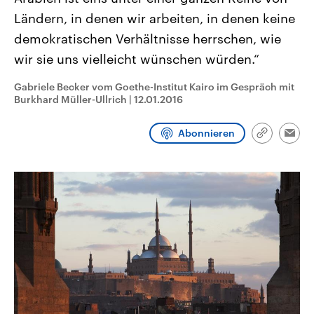
CDU, SPD und FDP regiert.-
aktuelle Weltgeschehen.
Ländern, in denen wir arbeiten, in denen keine
Umfragen, Prognosen,
Wahlprogramme, aktuelle Berichte
demokratischen Verhältnisse herrschen, wie
Sendungen
Programm
Podcasts
und Hintergründe zu den Parteien
und Kandidaten der anstehenden
wir sie uns vielleicht wünschen würden.“
Wahl.
Audio-Archiv
Gabriele Becker vom Goethe-Institut Kairo im Gespräch mit
Burkhard Müller-Ullrich
|
12.01.2016
Abonnieren
Link
Emai
kopieren/te