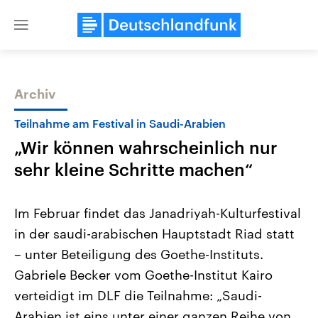
Close
menu
Archiv
Themen
Teilnahme am Festival in Saudi-Arabien
„Wir können wahrscheinlich nur
sehr kleine Schritte machen“
Im Februar findet das Janadriyah-Kulturfestival
in der saudi-arabischen Hauptstadt Riad statt
Landtagswahl Sachsen-Anhalt
USA
– unter Beteiligung des Goethe-Instituts.
2026
Aktuelle Beiträge, Analys
Alle Informationen
Hintergründe
Gabriele Becker vom Goethe-Institut Kairo
Sachsen-Anhalt wählt am 6.
Wirtschaftlich und militäri
September 2026 einen neuen
gehören die Vereinigten S
verteidigt im DLF die Teilnahme: „Saudi-
Landtag. Seit 2021 wird das
den mächtigsten Ländern 
Arabien ist eins unter einer ganzen Reihe von
Bundesland von einer Koalition aus
mit großem Einfluss auf d