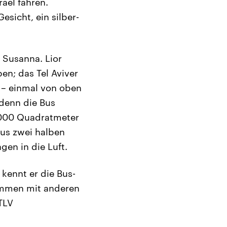
rael fahren.
sicht, ein silber-
, Susanna. Lior
pen; das Tel Aviver
n – einmal von oben
 denn die Bus
0.000 Quadratmeter
aus zwei halben
en in die Luft.
 kennt er die Bus-
sammen mit anderen
TLV
“