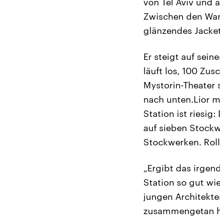
von Tel Aviv und a
Zwischen den Wart
glänzendes Jacket
Er steigt auf sein
läuft los, 100 Zus
Mystorin-Theater 
nach unten.Lior m
Station ist riesi
auf sieben Stockw
Stockwerken. Roll
„Ergibt das irgen
Station so gut wi
jungen Architekte
zusammengetan ha