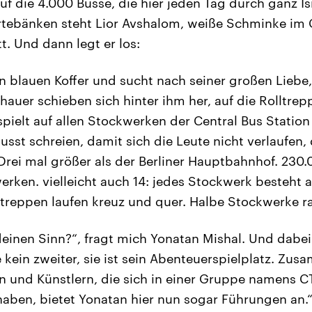
uf die 4.000 Busse, die hier jeden Tag durch ganz Is
ebänken steht Lior Avshalom, weiße Schminke im Ge
t. Und dann legt er los:
en blauen Koffer und sucht nach seiner großen Liebe
chauer schieben sich hinter ihm her, auf die Rolltrep
spielt auf allen Stockwerken der Central Bus Statio
usst schreien, damit sich die Leute nicht verlaufen,
g: Drei mal größer als der Berliner Hauptbahnhof. 23
erken. vielleicht auch 14: jedes Stockwerk besteht 
treppen laufen kreuz und quer. Halbe Stockwerke rag
deinen Sinn?“, fragt mich Yonatan Mishal. Und dabei
e kein zweiter, sie ist sein Abenteuerspielplatz. Zu
n und Künstlern, die sich in einer Gruppe namens C
ben, bietet Yonatan hier nun sogar Führungen an.