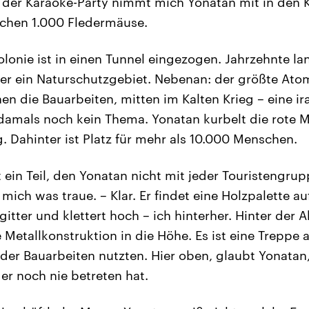
der Karaoke-Party nimmt mich Yonatan mit in den Kel
echen 1.000 Fledermäuse.
lonie ist in einen Tunnel eingezogen. Jahrzehnte la
st er ein Naturschutzgebiet. Nebenan: der größte At
en die Bauarbeiten, mitten im Kalten Krieg – eine ir
als noch kein Thema. Yonatan kurbelt die rote Met
g. Dahinter ist Platz für mehr als 10.000 Menschen.
ein Teil, den Yonatan nicht mit jeder Touristengru
 mich was traue. – Klar. Er findet eine Holzpalette 
gitter und klettert hoch – ich hinterher. Hinter der
 Metallkonstruktion in die Höhe. Es ist eine Treppe a
der Bauarbeiten nutzten. Hier oben, glaubt Yonatan
r noch nie betreten hat.