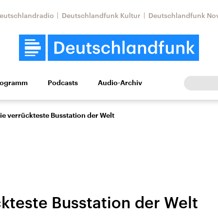
eutschlandradio
Deutschlandfunk Kultur
Deutschlandfunk No
rogramm
Podcasts
Audio-Archiv
Wirtschaft
Wissen
Kultur
Europa
Gesellschaf
ie verrückteste Busstation der Welt
ckteste Busstation der Welt
Nahostkonflikt
Iran
le Beiträge,
Aktuelle Lage und
Aktuelle Lage und