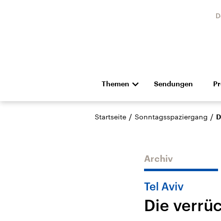
D
Themen
Sendungen
P
Die Nachrichten
Politik
/
/
Startseite
Sonntagsspaziergang
D
Hörspiel und Feature
Musik
Archiv
Tel Aviv
Die verrü
Landtagswahl Sachsen-
USA
Anhalt 2026
Aktuel