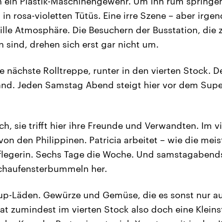
h ein Plastik-Maschinengewehr. Um ihn rum springe
 in rosa-violetten Tütüs. Eine irre Szene – aber irge
rille Atmosphäre. Die Besuchern der Busstation, die
sind, drehen sich erst gar nicht um.
ie nächste Rolltreppe, runter in den vierten Stock. Der
and. Jeden Samstag Abend steigt hier vor dem Sup
lich, sie trifft hier ihre Freunde und Verwandten. Im 
on den Philippinen. Patricia arbeitet – wie die meist
npflegerin. Sechs Tage die Woche. Und samstagabends,
chaufensterbummeln her.
p-Läden. Gewürze und Gemüse, die es sonst nur au
at zumindest im vierten Stock also doch eine Klein