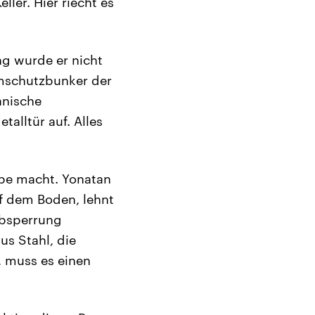
ler. Hier riecht es
ng wurde er nicht
omschutzbunker der
anische
alltür auf. Alles
ppe macht. Yonatan
auf dem Boden, lehnt
 Absperrung
us Stahl, die
, muss es einen