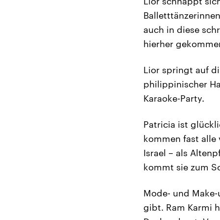
Lior schnappt sic
Balletttänzerinnen
auch in diese sch
hierher gekommen 
Lior springt auf d
philippinischer H
Karaoke-Party.
Patricia ist glück
kommen fast alle v
Israel – als Alte
kommt sie zum S
Mode- und Make-u
gibt. Ram Karmi h