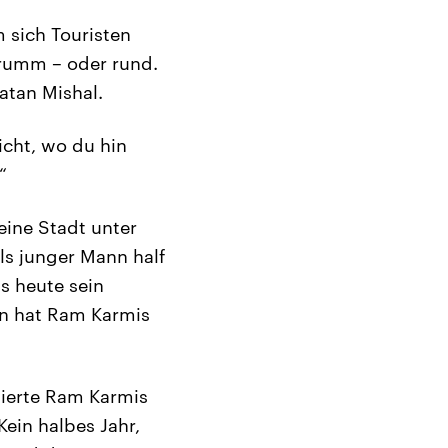
m sich Touristen
 krumm – oder rund.
atan Mishal.
nicht, wo du hin
“
eine Stadt unter
Als junger Mann half
s heute sein
on hat Ram Karmis
nierte Ram Karmis
ein halbes Jahr,