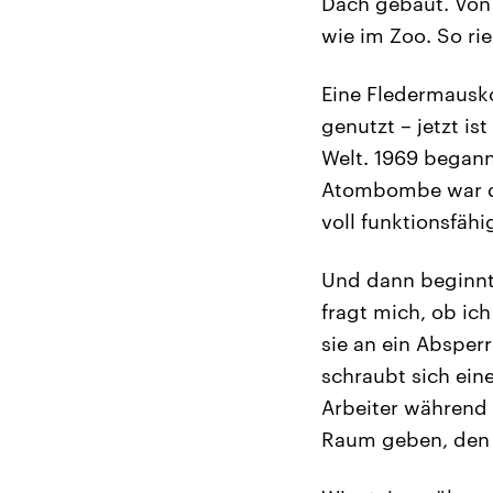
Dach gebaut. Von 
wie im Zoo. So ri
Eine Fledermausko
genutzt – jetzt i
Welt. 1969 begann
Atombombe war dam
voll funktionsfähi
Und dann beginnt 
fragt mich, ob ich
sie an ein Absperr
schraubt sich eine
Arbeiter während 
Raum geben, den e