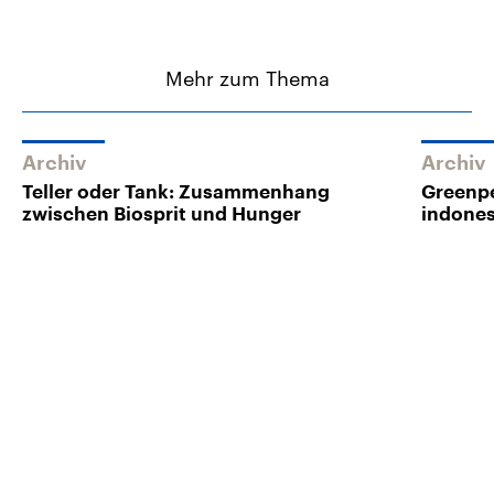
Mehr zum Thema
Archiv
Archiv
Teller oder Tank: Zusammenhang
Greenpe
zwischen Biosprit und Hunger
indone