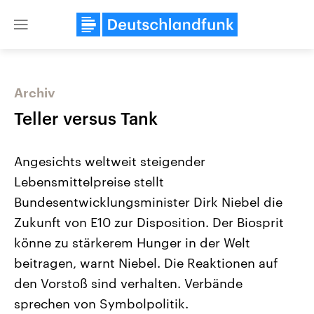
Close
menu
Archiv
Themen
Teller versus Tank
Angesichts weltweit steigender
Lebensmittelpreise stellt
Bundesentwicklungsminister Dirk Niebel die
Zukunft von E10 zur Disposition. Der Biosprit
könne zu stärkerem Hunger in der Welt
Landtagswahl Sachsen-Anhalt
USA
2026
Aktuelle Beiträge, Analys
beitragen, warnt Niebel. Die Reaktionen auf
Alle Informationen
Hintergründe
Sachsen-Anhalt wählt am 6.
Wirtschaftlich und militäri
den Vorstoß sind verhalten. Verbände
September 2026 einen neuen
gehören die Vereinigten S
Landtag. Seit 2021 wird das
den mächtigsten Ländern 
sprechen von Symbolpolitik.
Bundesland von einer Koalition aus
mit großem Einfluss auf d