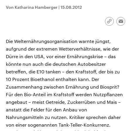
CDU, SPD und FDP regiert.-
aktuelle Weltgeschehen.
Von Katharina Hamberger
|
15.08.2012
Umfragen, Prognosen,
Wahlprogramme, aktuelle Berichte
Sendungen
Programm
Podcasts
und Hintergründe zu den Parteien
und Kandidaten der anstehenden
Link
Emai
Wahl.
kopieren/te
Audio-Archiv
Die Welternährungsorganisation warnte jüngst,
aufgrund der extremen Wetterverhältnisse, wie der
Dürre in den USA, vor einer Ernährungskrise – das
könnte nun auch die deutschen Autobesitzer
betreffen, die E10 tanken – den Kraftstoff, der bis zu
10 Prozent Bioethanol enthalten kann. Der
Zusammenhang zwischen Ernährung und Biosprit?
Für den Bio-Anteil im Kraftstoff werden Nutzpflanzen
angebaut – meist Getreide, Zuckerrüben und Mais –
anstatt die Felder für den Anbau von
Nahrungsmitteln zu nutzen. Kritiker sprechen daher
von einer sogenannten Tank-Teller-Konkurrenz.