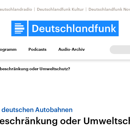
eutschlandradio
Deutschlandfunk Kultur
Deutschlandfunk No
rogramm
Podcasts
Audio-Archiv
Wirtschaft
Wissen
Kultur
Europa
Gesellschaf
tsbeschränkung oder Umweltschutz?
f deutschen Autobahnen
beschränkung oder Umweltsc
Nahostkonflikt
Iran
le Beiträge,
Aktuelle Lage und
Aktuelle Lage und