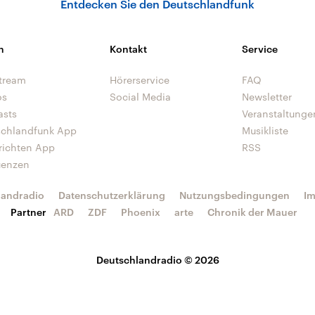
Entdecken Sie den Deutschlandfunk
n
Kontakt
Service
tream
Hörerservice
FAQ
os
Social Media
Newsletter
asts
Veranstaltunge
schlandfunk App
Musikliste
richten App
RSS
uenzen
landradio
Datenschutzerklärung
Nutzungsbedingungen
I
Partner
ARD
ZDF
Phoenix
arte
Chronik der Mauer
Deutschlandradio © 2026