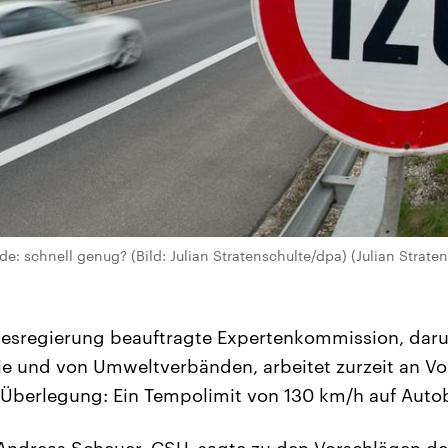
e: schnell genug? (Bild: Julian Stratenschulte/dpa) (Julian Strate
esregierung beauftragte Expertenkommission, darun
e und von Umweltverbänden, arbeitet zurzeit an Vo
 Überlegung: Ein Tempolimit von 130 km/h auf Auto
Andreas Scheuer, CSU, sagte zu den Vorschlägen de