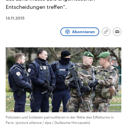
CDU, SPD und FDP regiert.-
aktuelle Weltgeschehen.
Entscheidungen treffen“.
Umfragen, Prognosen,
Wahlprogramme, aktuelle Berichte
Sendungen
Programm
Podcasts
und Hintergründe zu den Parteien
14.11.2015
und Kandidaten der anstehenden
Wahl.
Audio-Archiv
Abonnieren
Link
Emai
kopieren/te
Polizisten und Soldaten patrouillieren in der Nähe des Eiffelturms in
Paris. (picture alliance / dpa / Guillaume Horcajuelo)