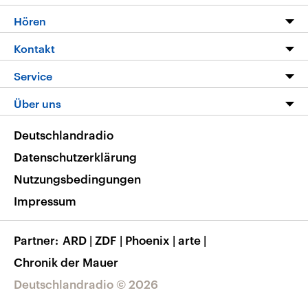
Programm
Hören
Alle Sendungen
Livestream
Kontakt
Die Nachrichten
Audios
Hörerservice
Service
Nachrichtenleicht
Podcasts
Social Media
FAQ
Über uns
Neue Beiträge auf dlf.de
Deutschlandfunk App
Newsletter
Deutschlandradio
Themen-Schwerpunkte
Nachrichten App
Deutschlandradio
Veranstaltungen
Presse
Frequenzen
Datenschutzerklärung
Musikliste
Ausbildung und Karriere
Nutzungsbedingungen
RSS
Transparenz
Impressum
Korrekturen
Barrierefreiheit
Partner
ARD
|
ZDF
|
Phoenix
|
arte
|
Chronik der Mauer
Deutschlandradio © 2026