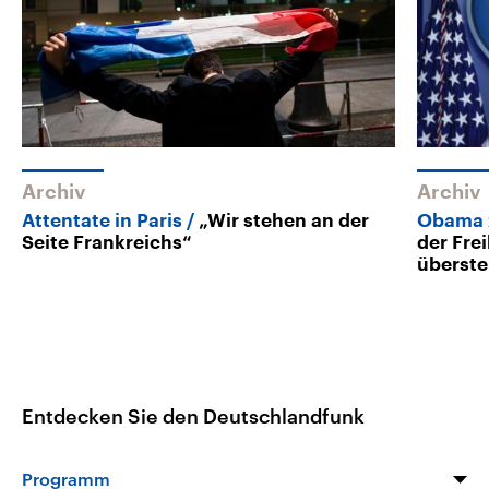
Archiv
Archiv
Attentate in Paris
„Wir stehen an der
Obama z
Seite Frankreichs“
der Fre
überst
Entdecken Sie den Deutschlandfunk
Programm