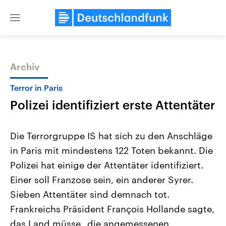
Close
menu
Archiv
Themen
Terror in Paris
Polizei identifiziert erste Attentäter
Die Terrorgruppe IS hat sich zu den Anschläge
in Paris mit mindestens 122 Toten bekannt. Die
Polizei hat einige der Attentäter identifiziert.
Landtagswahl Sachsen-Anhalt
USA
Einer soll Franzose sein, ein anderer Syrer.
2026
Aktuelle Beiträge, Analys
Alle Informationen
Sieben Attentäter sind demnach tot.
Hintergründe
Sachsen-Anhalt wählt am 6.
Wirtschaftlich und militäri
Frankreichs Präsident François Hollande sagte,
September 2026 einen neuen
gehören die Vereinigten S
Landtag. Seit 2021 wird das
den mächtigsten Ländern 
das Land müsse „die angemessenen
Bundesland von einer Koalition aus
mit großem Einfluss auf d