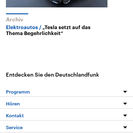
Archiv
Elektroautos
„Tesla setzt auf das
Thema Begehrlichkeit“
Entdecken Sie den Deutschlandfunk
Programm
Programm
Hören
Alle Sendungen
Livestream
Kontakt
Die Nachrichten
Audios
Hörerservice
Service
Nachrichtenleicht
Podcasts