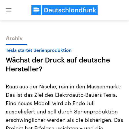
Close
menu
Archiv
Themen
Tesla startet Serienproduktion
Wächst der Druck auf deutsche
Hersteller?
Raus aus der Nische, rein in den Massenmarkt:
Das ist das Ziel des Elektroauto-Bauers Tesla.
Landtagswahl Sachsen-Anhalt
USA
Eine neues Modell wird ab Ende Juli
2026
Aktuelle Beiträge, Analys
Alle Informationen
Hintergründe
ausgeliefert und soll durch Serienproduktion
Sachsen-Anhalt wählt am 6.
Wirtschaftlich und militäri
September 2026 einen neuen
gehören die Vereinigten S
erschwinglicher werden als die bisherigen. Das
Landtag. Seit 2021 wird das
den mächtigsten Ländern 
Projekt hat Erfolgsaussichten – und die
Bundesland von einer Koalition aus
mit großem Einfluss auf d