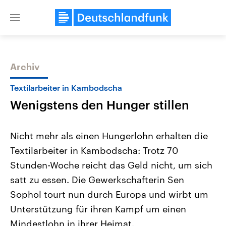
Close
menu
Archiv
Themen
Textilarbeiter in Kambodscha
Wenigstens den Hunger stillen
Nicht mehr als einen Hungerlohn erhalten die
Textilarbeiter in Kambodscha: Trotz 70
Stunden-Woche reicht das Geld nicht, um sich
Landtagswahl Sachsen-Anhalt
USA
satt zu essen. Die Gewerkschafterin Sen
2026
Aktuelle Beiträge, Analys
Alle Informationen
Sophol tourt nun durch Europa und wirbt um
Hintergründe
Sachsen-Anhalt wählt am 6.
Wirtschaftlich und militäri
Unterstützung für ihren Kampf um einen
September 2026 einen neuen
gehören die Vereinigten S
Landtag. Seit 2021 wird das
den mächtigsten Ländern 
Mindestlohn in ihrer Heimat.
Bundesland von einer Koalition aus
mit großem Einfluss auf d