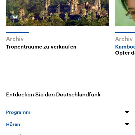
Archiv
Archiv
Tropenträume zu verkaufen
Kambo
Opfer d
Entdecken Sie den Deutschlandfunk
Programm
Programm
Hören
Alle Sendungen
Livestream