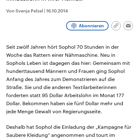
CDU, SPD und FDP regiert.-
aktuelle Weltgeschehen.
Umfragen, Prognosen,
Von Svenja Pelzel
|
16.10.2014
Wahlprogramme, aktuelle Berichte
Sendungen
Programm
Podcasts
und Hintergründe zu den Parteien
und Kandidaten der anstehenden
Abonnieren
Link
Wahl.
Emai
kopieren/te
Audio-Archiv
Seit zwölf Jahren hört Sophol 70 Stunden in der
Woche das Rattern einer Nähmaschine. Neu in
Sophols Leben ist dagegen das hier: Gemeinsam mit
hunderttausend Männern und Frauen ging Sophol
Anfang des Jahres zum Demonstrieren auf die
Straße. Sie und die anderen Textilarbeiterinnen
forderten statt 95 Dollar Arbeitslohn im Monat 177
Dollar. Bekommen haben sie fünf Dollar mehr und
jede Menge Gewalt von Regierungsseite.
Deshalb hat Sophol die Einladung der „Kampagne für
Saubere Kleidung“ angenommen und tourt im