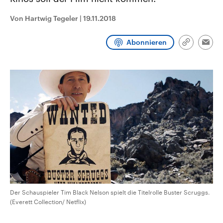
CDU, SPD und FDP regiert.-
aktuelle Weltgeschehen.
Umfragen, Prognosen,
Von Hartwig Tegeler
|
19.11.2018
Wahlprogramme, aktuelle Berichte
Sendungen
Programm
Podcasts
und Hintergründe zu den Parteien
und Kandidaten der anstehenden
Abonnieren
Wahl.
Link
Emai
kopieren/te
Audio-Archiv
Der Schauspieler Tim Black Nelson spielt die Titelrolle Buster Scruggs.
(Everett Collection/ Netflix)