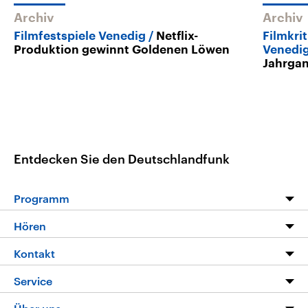
Archiv
Archiv
Filmfestspiele Venedig
Netflix-
Filmkrit
Produktion gewinnt Goldenen Löwen
Venedi
Jahrga
Entdecken Sie den Deutschlandfunk
Programm
Programm
Hören
Alle Sendungen
Livestream
Kontakt
Die Nachrichten
Audios
Hörerservice
Service
Nachrichtenleicht
Podcasts
Social Media
FAQ