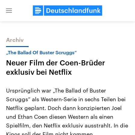
Close
menu
Archiv
Themen
„The Ballad Of Buster Scruggs“
Neuer Film der Coen-Brüder
exklusiv bei Netflix
Ursprünglich war „The Ballad of Buster
Scruggs“ als Western-Serie in sechs Teilen bei
Landtagswahl Sachsen-Anhalt
USA
Netflix geplant. Doch dann konzipierten Joel
2026
Aktuelle Beiträge, Analys
Alle Informationen
Hintergründe
und Ethan Coen diesen Western als einen
Sachsen-Anhalt wählt am 6.
Wirtschaftlich und militäri
September 2026 einen neuen
gehören die Vereinigten S
Spielfilm, den Netflix exklusiv ausstrahlt. In die
Landtag. Seit 2021 wird das
den mächtigsten Ländern 
Kinos soll der Film nicht kommen.
Bundesland von einer Koalition aus
mit großem Einfluss auf d