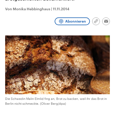
CDU, SPD und FDP regiert.-
aktuelle Weltgeschehen.
Umfragen, Prognosen,
Von Monika Hebbinghaus
|
11.11.2014
Wahlprogramme, aktuelle Berichte
Sendungen
Programm
Podcasts
und Hintergründe zu den Parteien
und Kandidaten der anstehenden
Abonnieren
Link
Wahl.
Emai
kopieren/te
Audio-Archiv
Die Schwedin Malin Elmlid fing an, Brot zu backen, weil ihr das Brot in
Berlin nicht schmeckte. (Oliver Berg/dpa)