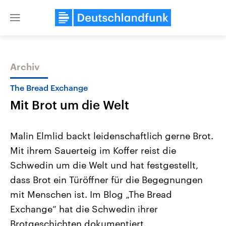
Close
menu
Archiv
Themen
The Bread Exchange
Mit Brot um die Welt
Malin Elmlid backt leidenschaftlich gerne Brot.
Mit ihrem Sauerteig im Koffer reist die
Schwedin um die Welt und hat festgestellt,
Landtagswahl Sachsen-Anhalt
USA
dass Brot ein Türöffner für die Begegnungen
2026
Aktuelle Beiträge, Analys
Alle Informationen
mit Menschen ist. Im Blog „The Bread
Hintergründe
Sachsen-Anhalt wählt am 6.
Wirtschaftlich und militäri
Exchange“ hat die Schwedin ihrer
September 2026 einen neuen
gehören die Vereinigten S
Landtag. Seit 2021 wird das
den mächtigsten Ländern 
Brotgeschichten dokumentiert.
Bundesland von einer Koalition aus
mit großem Einfluss auf d