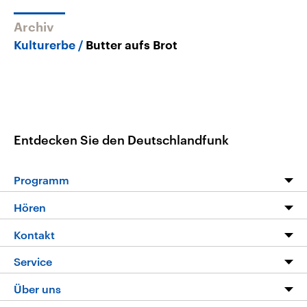
Archiv
Kulturerbe
Butter aufs Brot
Entdecken Sie den Deutschlandfunk
Programm
Programm
Hören
Alle Sendungen
Livestream
Kontakt
Die Nachrichten
Audios
Hörerservice
Service
Nachrichtenleicht
Podcasts
Social Media
FAQ
Über uns
Neue Beiträge auf dlf.de
Deutschlandfunk App
Newsletter