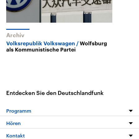
Archiv
Volksrepublik Volkswagen
Wolfsburg
als Kommunistische Partei
Entdecken Sie den Deutschlandfunk
Programm
Programm
Hören
Alle Sendungen
Livestream
Kontakt