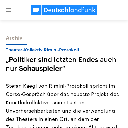
Close
menu
Archiv
Themen
Theater-Kollektiv Rimini-Protokoll
„Politiker sind letzten Endes auch
nur Schauspieler“
Stefan Kaegi von Rimini-Protokoll spricht im
Corso-Gespräch über das neueste Projekt des
Landtagswahl Sachsen-Anhalt
USA
Künstlerkollektivs, seine Lust an
2026
Aktuelle Beiträge, Analys
Alle Informationen
Hintergründe
Unvorhersehbarkeiten und die Verwandlung
Sachsen-Anhalt wählt am 6.
Wirtschaftlich und militäri
September 2026 einen neuen
gehören die Vereinigten S
des Theaters in einen Ort, an dem der
Landtag. Seit 2021 wird das
den mächtigsten Ländern 
Zuschauer immer mehr zu einem Akteur wird.
Bundesland von einer Koalition aus
mit großem Einfluss auf d