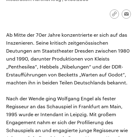
CDU, SPD und FDP regiert.-
aktuelle Weltgeschehen.
Umfragen, Prognosen,
Wahlprogramme, aktuelle Berichte
Link
Emai
Sendungen
Programm
Podcasts
und Hintergründe zu den Parteien
kopieren/te
und Kandidaten der anstehenden
Wahl.
Audio-Archiv
Ab Mitte der 70er Jahre konzentrierte er sich auf das
Inszenieren. Seine kritisch zeitgenössischen
Deutungen am Staatstheater Dresden zwischen 1980
und 1990, darunter Produktionen von Kleists
„Penthesilea“, Hebbels „Nibelungen“ und der DDR-
Erstaufführungen von Becketts „Warten auf Godot“,
machten ihn in beiden Teilen Deutschlands bekannt.
Nach der Wende ging Wolfgang Engel als fester
Regisseur an das Schauspiel in Frankfurt am Main,
1995 wurde er Intendant in Leipzig. Mit großem
Engagement nahm er sich der Profilierung des
Schauspiels an und engagierte junge Regisseure wie