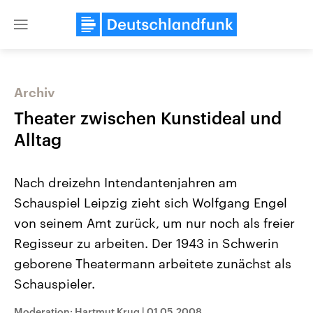
Close
menu
Archiv
Themen
Theater zwischen Kunstideal und
Alltag
Nach dreizehn Intendantenjahren am
Schauspiel Leipzig zieht sich Wolfgang Engel
von seinem Amt zurück, um nur noch als freier
Regisseur zu arbeiten. Der 1943 in Schwerin
Landtagswahl Sachsen-Anhalt
USA
2026
Aktuelle Beiträge, Analys
geborene Theatermann arbeitete zunächst als
Alle Informationen
Hintergründe
Sachsen-Anhalt wählt am 6.
Wirtschaftlich und militäri
Schauspieler.
September 2026 einen neuen
gehören die Vereinigten S
Landtag. Seit 2021 wird das
den mächtigsten Ländern 
Bundesland von einer Koalition aus
mit großem Einfluss auf d
Moderation: Hartmut Krug
|
01.05.2008