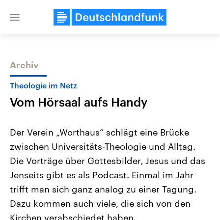
Close
menu
Archiv
Themen
Theologie im Netz
Vom Hörsaal aufs Handy
Der Verein „Worthaus“ schlägt eine Brücke
zwischen Universitäts-Theologie und Alltag.
Die Vorträge über Gottesbilder, Jesus und das
Landtagswahl Sachsen-Anhalt
USA
Jenseits gibt es als Podcast. Einmal im Jahr
2026
Aktuelle Beiträge, Analys
Alle Informationen
trifft man sich ganz analog zu einer Tagung.
Hintergründe
Sachsen-Anhalt wählt am 6.
Wirtschaftlich und militäri
Dazu kommen auch viele, die sich von den
September 2026 einen neuen
gehören die Vereinigten S
Landtag. Seit 2021 wird das
den mächtigsten Ländern 
Kirchen verabschiedet haben.
Bundesland von einer Koalition aus
mit großem Einfluss auf d