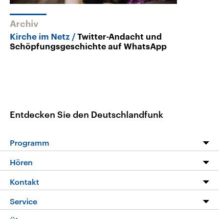
Archiv
Kirche im Netz
Twitter-Andacht und
Schöpfungsgeschichte auf WhatsApp
Entdecken Sie den Deutschlandfunk
Programm
Programm
Hören
Alle Sendungen
Livestream
Kontakt
Die Nachrichten
Audios
Hörerservice
Service
Nachrichtenleicht
Podcasts
Social Media
FAQ