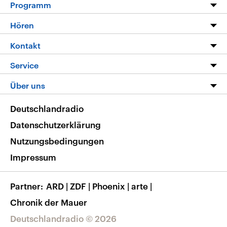
Programm
Programm
Hören
Alle Sendungen
Livestream
Kontakt
Die Nachrichten
Audios
Hörerservice
Service
Nachrichtenleicht
Podcasts
Social Media
FAQ
Über uns
Neue Beiträge auf dlf.de
Deutschlandfunk App
Newsletter
Deutschlandradio
Themen-Schwerpunkte
Nachrichten App
Deutschlandradio
Veranstaltungen
Presse
Frequenzen
Datenschutzerklärung
Musikliste
Ausbildung und Karriere
Nutzungsbedingungen
RSS
Transparenz
Impressum
Korrekturen
Barrierefreiheit
Partner
ARD
|
ZDF
|
Phoenix
|
arte
|
Chronik der Mauer
Deutschlandradio © 2026