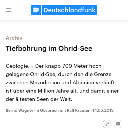
Close
menu
Archiv
Themen
Tiefbohrung im Ohrid-See
Geologie. – Der knapp 700 Meter hoch
gelegene Ohrid-See, durch den die Grenze
zwischen Mazedonien und Albanien verläuft,
ist über eine Million Jahre alt, und damit einer
der ältesten Seen der Welt.
Landtagswahl Sachsen-Anhalt
USA
2026
Aktuelle Beiträge, Analys
Alle Informationen
Hintergründe
Bernd Wagner im Gespräch mit Ralf Krauter
|
14.05.2013
Sachsen-Anhalt wählt am 6.
Wirtschaftlich und militäri
September 2026 einen neuen
gehören die Vereinigten S
Landtag. Seit 2021 wird das
den mächtigsten Ländern 
Link
Emai
Bundesland von einer Koalition aus
mit großem Einfluss auf d