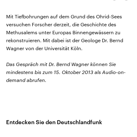
kopieren/te
CDU, SPD und FDP regiert.-
aktuelle Weltgeschehen.
Umfragen, Prognosen,
Wahlprogramme, aktuelle Berichte
Mit Tiefbohrungen auf dem Grund des Ohrid-Sees
Sendungen
Programm
Podcasts
und Hintergründe zu den Parteien
und Kandidaten der anstehenden
versuchen Forscher derzeit, die Geschichte des
Wahl.
Methusalems unter Europas Binnengewässern zu
Audio-Archiv
rekonstruieren. Mit dabei ist der Geologe Dr. Bernd
Wagner von der Universität Köln.
Das Gespräch mit Dr. Bernd Wagner können Sie
mindestens bis zum 15. Oktober 2013 als Audio-on-
demand abrufen.
Entdecken Sie den Deutschlandfunk