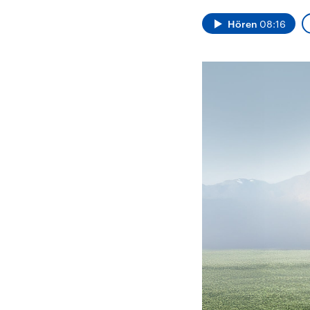
Alle Informationen
Analy
Sachsen-Anhalt wählt
Hinte
Hören
08:16
am 6. September 2026
Wirtsc
einen neuen Landtag.
militä
Seit 2021 wird das
Verein
Bundesland von einer
den m
Koalition aus CDU, SPD
Länder
und FDP regiert.-
großem
Umfragen, Prognosen,
aktuel
Wahlprogramme,
aktuelle Berichte und
Hintergründe zu den
Parteien und Kandidaten
der anstehenden Wahl.