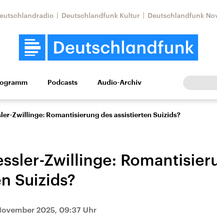
eutschlandradio
Deutschlandfunk Kultur
Deutschlandfunk No
rogramm
Podcasts
Audio-Archiv
Wirtschaft
Wissen
Kultur
Europa
Gesellschaf
ler-Zwillinge: Romantisierung des assistierten Suizids?
essler-Zwillinge: Romantisier
en Suizids?
Nahostkonflikt
Iran
November 2025, 09:37 Uhr
le Beiträge,
Aktuelle Lage und
Aktuelle Lage und