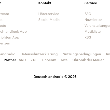
n
Kontakt
Service
tream
Hörerservice
FAQ
os
Social Media
Newsletter
asts
Veranstaltunge
schlandfunk App
Musikliste
richten App
RSS
uenzen
landradio
Datenschutzerklärung
Nutzungsbedingungen
I
Partner
ARD
ZDF
Phoenix
arte
Chronik der Mauer
Deutschlandradio © 2026