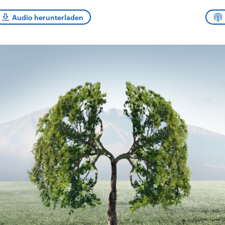
sen und
Hintergründe
Hintergründe
Der Überfall der
Der Iran – seit der
rgründe
Audio herunterladen
haftlich und
palästinensischen
Islamischen Revolu
risch gehören die
Terrororganisation
1979 auch Islamisc
igten Staaten zu
Hamas im Oktober 2023
Republik Iran – ist e
ächtigsten
auf Israel hat in der
von einem
n der Erde, mit
Region wieder die
Religionsführer auto
 Einfluss auf das
Gewalt entfacht. Israel
regierter Staat im 
le Weltgeschehen.
möchte die Hamas
Osten. Eine Feindsc
zerstören. Diese wird wie
zu Israel und zu de
die Hisbollah im Libanon
ist fest in der
vom Iran unterstützt.
Staatsideologie
verankert.