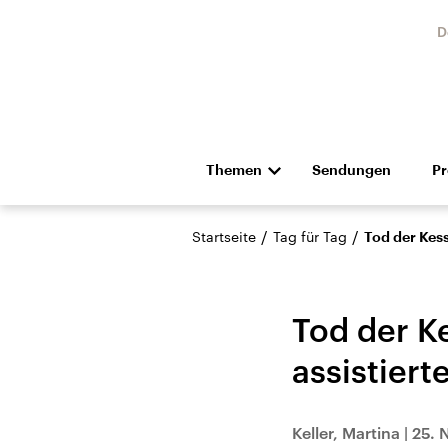
D
Themen
Sendungen
P
Die Nachrichten
Politik
/
/
Startseite
Tag für Tag
Tod der Kess
Hörspiel und Feature
Musik
Tod der K
assistiert
Landtagswahl Sachsen-
USA
Keller, Martina
|
25. 
Anhalt 2026
Aktuel