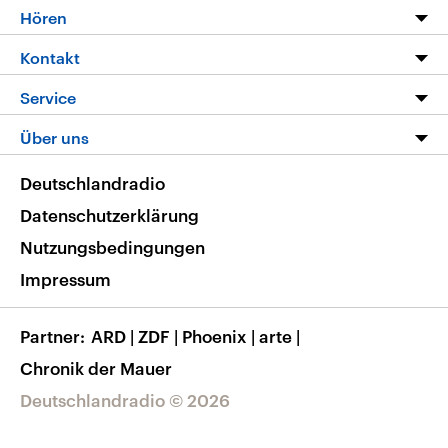
Programm
Hören
Alle Sendungen
Livestream
Kontakt
Die Nachrichten
Audios
Hörerservice
Service
Nachrichtenleicht
Podcasts
Social Media
FAQ
Über uns
Neue Beiträge auf dlf.de
Deutschlandfunk App
Newsletter
Deutschlandradio
Themen-Schwerpunkte
Nachrichten App
Deutschlandradio
Veranstaltungen
Presse
Frequenzen
Datenschutzerklärung
Musikliste
Ausbildung und Karriere
Nutzungsbedingungen
RSS
Transparenz
Impressum
Korrekturen
Barrierefreiheit
Partner
ARD
|
ZDF
|
Phoenix
|
arte
|
Chronik der Mauer
Deutschlandradio © 2026