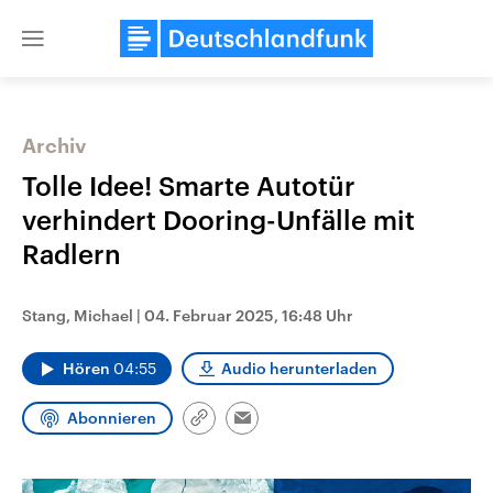
Close
menu
Archiv
Themen
Tolle Idee! Smarte Autotür
verhindert Dooring-Unfälle mit
Radlern
Stang, Michael
|
04. Februar 2025, 16:48 Uhr
Hören
04:55
Audio herunterladen
Landtagswahl Sachsen-Anhalt
USA
2026
Aktuelle Beiträge, Analys
Abonnieren
Alle Informationen
Hintergründe
Link
Email
Sachsen-Anhalt wählt am 6.
Wirtschaftlich und militäri
kopieren/teilen
September 2026 einen neuen
gehören die Vereinigten S
Landtag. Seit 2021 wird das
den mächtigsten Ländern 
Bundesland von einer Koalition aus
mit großem Einfluss auf d