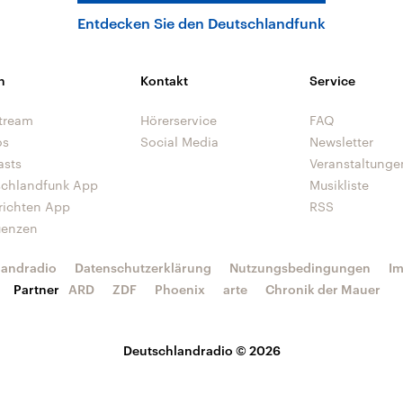
Entdecken Sie den Deutschlandfunk
n
Kontakt
Service
tream
Hörerservice
FAQ
os
Social Media
Newsletter
asts
Veranstaltunge
schlandfunk App
Musikliste
richten App
RSS
uenzen
landradio
Datenschutzerklärung
Nutzungsbedingungen
I
Partner
ARD
ZDF
Phoenix
arte
Chronik der Mauer
Deutschlandradio © 2026