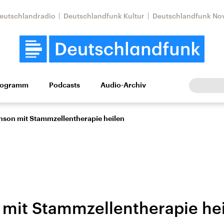
eutschlandradio
Deutschlandfunk Kultur
Deutschlandfunk No
rogramm
Podcasts
Audio-Archiv
Wirtschaft
Wissen
Kultur
Europa
Gesellschaf
nson mit Stammzellentherapie heilen
 mit Stammzellentherapie he
Nahostkonflikt
Iran
le Beiträge,
Aktuelle Lage und
Aktuelle Lage und