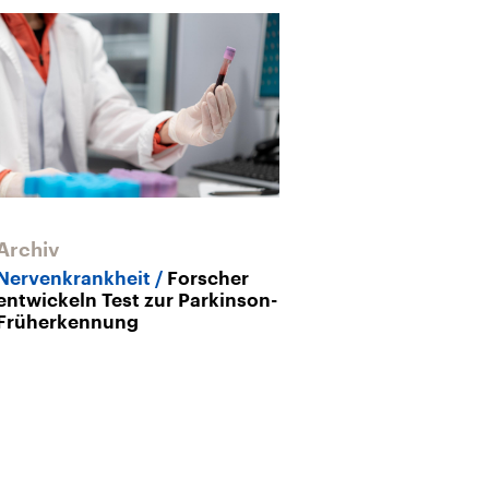
Archiv
Nervenkrankheit
Forscher
entwickeln Test zur Parkinson-
Früherkennung