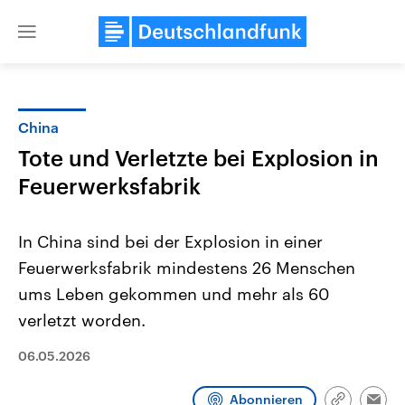
Close
menu
China
Themen
Tote und Verletzte bei Explosion in
Feuerwerksfabrik
In China sind bei der Explosion in einer
Feuerwerksfabrik mindestens 26 Menschen
ums Leben gekommen und mehr als 60
Landtagswahl Sachsen-Anhalt
USA
verletzt worden.
2026
Aktuelle Beiträge, Analys
Alle Informationen
Hintergründe
06.05.2026
Sachsen-Anhalt wählt am 6.
Wirtschaftlich und militäri
September 2026 einen neuen
gehören die Vereinigten S
Landtag. Seit 2021 wird das
den mächtigsten Ländern 
Abonnieren
Bundesland von einer Koalition aus
mit großem Einfluss auf d