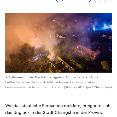
Link
Emai
CDU, SPD und FDP regiert.-
aktuelle Weltgeschehen.
kopieren/te
Umfragen, Prognosen,
Wahlprogramme, aktuelle Berichte
Sendungen
Programm
Podcasts
und Hintergründe zu den Parteien
und Kandidaten der anstehenden
Wahl.
Audio-Archiv
Auf diesem von der Nachrichtenagentur Xinhua veröffentlichten
Luftbild arbeiten Rettungskräfte nach einer Explosion in einer
Feuerwerksfabrik in der Stadt Guandu. (Xinhua / AP / dpa / Chen Sihan)
Wie das staatliche Fernsehen meldete, ereignete sich
das Unglück in der Stadt Changsha in der Provinz