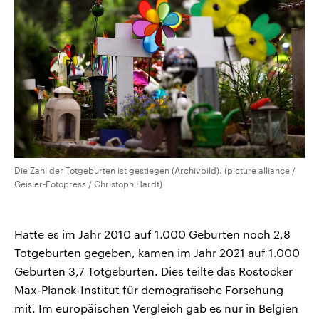
CDU, SPD und FDP regiert.-
aktuelle Weltgeschehen.
Umfragen, Prognosen,
Wahlprogramme, aktuelle Berichte
Sendungen
Programm
Podcasts
und Hintergründe zu den Parteien
und Kandidaten der anstehenden
Wahl.
Audio-Archiv
Die Zahl der Totgeburten ist gestiegen (Archivbild). (picture alliance /
Geisler-Fotopress / Christoph Hardt)
Hatte es im Jahr 2010 auf 1.000 Geburten noch 2,8
Totgeburten gegeben, kamen im Jahr 2021 auf 1.000
Geburten 3,7 Totgeburten. Dies teilte das Rostocker
Max-Planck-Institut für demografische Forschung
mit. Im europäischen Vergleich gab es nur in Belgien