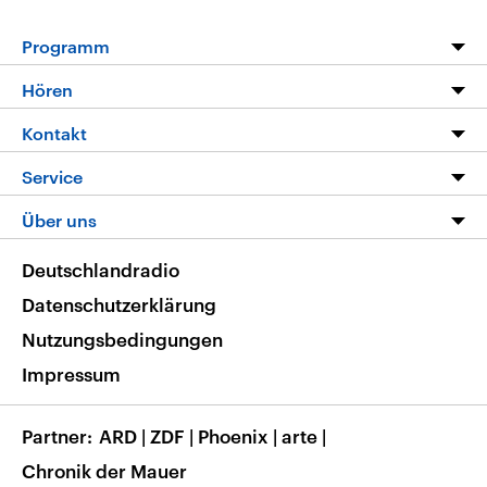
Programm
Programm
Hören
Alle Sendungen
Livestream
Kontakt
Die Nachrichten
Audios
Hörerservice
Service
Nachrichtenleicht
Podcasts
Social Media
FAQ
Über uns
Neue Beiträge auf dlf.de
Deutschlandfunk App
Newsletter
Deutschlandradio
Themen-Schwerpunkte
Nachrichten App
Deutschlandradio
Veranstaltungen
Presse
Frequenzen
Datenschutzerklärung
Musikliste
Ausbildung und Karriere
Nutzungsbedingungen
RSS
Transparenz
Impressum
Korrekturen
Barrierefreiheit
Partner
ARD
|
ZDF
|
Phoenix
|
arte
|
Chronik der Mauer