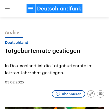
Close
menu
Archiv
Themen
Deutschland
Totgeburtenrate gestiegen
In Deutschland ist die Totgeburtenrate im
letzten Jahrzehnt gestiegen.
03.02.2025
Landtagswahl Sachsen-Anhalt
USA
2026
Aktuelle Beiträge, Analys
Alle Informationen
Hintergründe
Abonnieren
Link
Emai
Sachsen-Anhalt wählt am 6.
Wirtschaftlich und militäri
kopieren/te
September 2026 einen neuen
gehören die Vereinigten S
Landtag. Seit 2021 wird das
den mächtigsten Ländern 
Bundesland von einer Koalition aus
mit großem Einfluss auf d