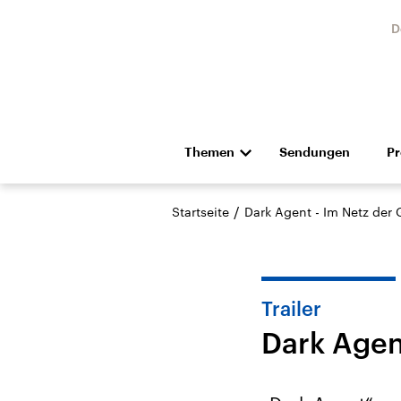
D
Themen
Sendungen
P
Die Nachrichten
Politik
/
Startseite
Dark Agent - Im Netz der
Hörspiel und Feature
Musik
Trailer
Dark Agen
Landtagswahl Sachsen-
USA
Anhalt 2026
Aktuel