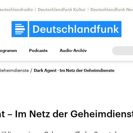
eutschlandradio
Deutschlandfunk Kultur
Deutschlandfunk No
rogramm
Podcasts
Audio-Archiv
Wirtschaft
Wissen
Kultur
Europa
Gesellschaf
/
 Geheimdienste
Dark Agent - Im Netz der Geheimdienste
t – Im Netz der Geheimdiens
Nahostkonflikt
Iran
le Beiträge,
Aktuelle Lage und
Aktuelle Lage und