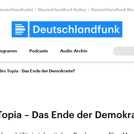
eutschlandradio
Deutschlandfunk Kultur
Deutschlandfunk No
rogramm
Podcasts
Audio-Archiv
Wirtschaft
Wissen
Kultur
Europa
Gesellschaf
Bro Topia - Das Ende der Demokratie?
Topia – Das Ende der Demokr
Nahostkonflikt
Iran
le Beiträge,
Aktuelle Lage und
Aktuelle Lage und