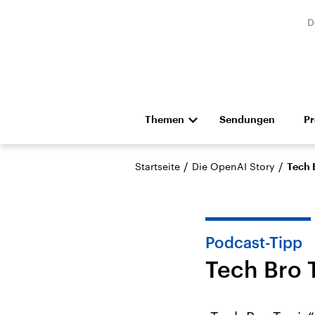
D
Themen
Sendungen
P
Die Nachrichten
Politik
/
/
Startseite
Die OpenAI Story
Tech 
Hörspiel und Feature
Musik
Podcast-Tipp
Tech Bro 
Landtagswahl Sachsen-
USA
Anhalt 2026
Aktuel