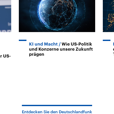
KI und Macht
Wie US-Politik
und Konzerne unsere Zukunft
prägen
r US-
Entdecken Sie den Deutschlandfunk