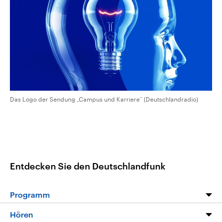
CDU, SPD und FDP regiert.-
aktuelle Weltgeschehen.
Umfragen, Prognosen,
Wahlprogramme, aktuelle Berichte
Sendungen
Programm
Podcasts
und Hintergründe zu den Parteien
und Kandidaten der anstehenden
Wahl.
Audio-Archiv
Das Logo der Sendung „Campus und Karriere“ (Deutschlandradio)
Entdecken Sie den Deutschlandfunk
Programm
Programm
Hören