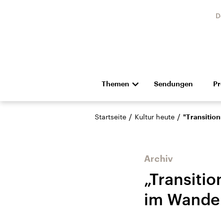
D
Themen
Sendungen
P
Die Nachrichten
Politik
/
/
Startseite
Kultur heute
"Transition
Hörspiel und Feature
Musik
Archiv
„Transitio
im Wande
Landtagswahl Sachsen-
USA
Anhalt 2026
Aktuel