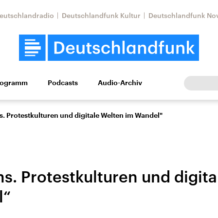
eutschlandradio
Deutschlandfunk Kultur
Deutschlandfunk No
rogramm
Podcasts
Audio-Archiv
Wirtschaft
Wissen
Kultur
Europa
Gesellschaf
s. Protestkulturen und digitale Welten im Wandel"
ns. Protestkulturen und digit
l“
Nahostkonflikt
Iran
le Beiträge,
Aktuelle Lage und
Aktuelle Lage und