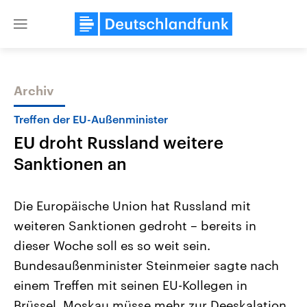
Close
menu
Archiv
Themen
Treffen der EU-Außenminister
EU droht Russland weitere
Sanktionen an
Die Europäische Union hat Russland mit
weiteren Sanktionen gedroht – bereits in
Landtagswahl Sachsen-Anhalt
USA
dieser Woche soll es so weit sein.
2026
Aktuelle Beiträge, Analys
Alle Informationen
Hintergründe
Bundesaußenminister Steinmeier sagte nach
Sachsen-Anhalt wählt am 6.
Wirtschaftlich und militäri
September 2026 einen neuen
gehören die Vereinigten S
einem Treffen mit seinen EU-Kollegen in
Landtag. Seit 2021 wird das
den mächtigsten Ländern 
Brüssel, Moskau müsse mehr zur Deeskalation
Bundesland von einer Koalition aus
mit großem Einfluss auf d