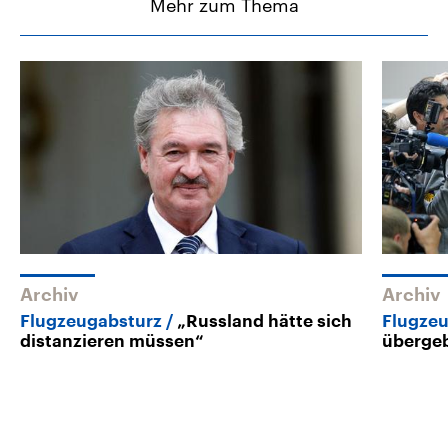
Mehr zum Thema
Archiv
Archiv
Flugzeugabsturz
„Russland hätte sich
Flugze
distanzieren müssen“
übergeb