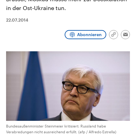
CDU, SPD und FDP regiert.-
aktuelle Weltgeschehen.
in der Ost-Ukraine tun.
Umfragen, Prognosen,
Wahlprogramme, aktuelle Berichte
Sendungen
Programm
Podcasts
und Hintergründe zu den Parteien
22.07.2014
und Kandidaten der anstehenden
Wahl.
Audio-Archiv
Abonnieren
Link
Emai
kopieren/te
Bundesaußenminister Steinmeier kritisiert: Russland habe
Verabredungen nicht ausreichend erfüllt. (afp / Alfredo Estrella)