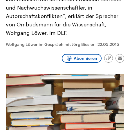
CDU, SPD und FDP regiert.-
aktuelle Weltgeschehen.
und Nachwuchswissenschaftler, in
Umfragen, Prognosen,
Wahlprogramme, aktuelle Berichte
Autorschaftskonflikten“, erklärt der Sprecher
Sendungen
Programm
Podcasts
und Hintergründe zu den Parteien
und Kandidaten der anstehenden
von Ombudsmann für die Wissenschaft,
Wahl.
Wolfgang Löwer, im DLF.
Audio-Archiv
Wolfgang Löwer im Gespräch mit Jörg Biesler
|
22.05.2015
Abonnieren
Link
Emai
kopieren/te