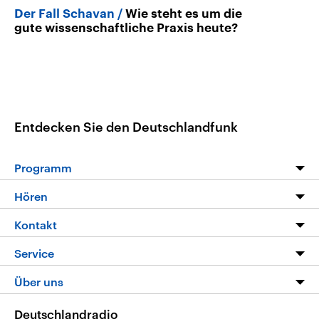
Der Fall Schavan
Wie steht es um die
gute wissenschaftliche Praxis heute?
Entdecken Sie den Deutschlandfunk
Programm
Programm
Hören
Alle Sendungen
Livestream
Kontakt
Die Nachrichten
Audios
Hörerservice
Service
Nachrichtenleicht
Podcasts
Social Media
FAQ
Über uns
Neue Beiträge auf dlf.de
Deutschlandfunk App
Newsletter
Deutschlandradio
Themen-Schwerpunkte
Nachrichten App
Deutschlandradio