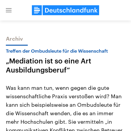
Close
menu
Archiv
Themen
Treffen der Ombudsleute für die Wissenschaft
„Mediation ist so eine Art
Ausbildungsberuf“
Was kann man tun, wenn gegen die gute
wissenschaftliche Praxis verstoßen wird? Man
Landtagswahl Sachsen-Anhalt
USA
kann sich beispielsweise an Ombudsleute für
2026
Aktuelle Beiträge, Analys
Alle Informationen
Hintergründe
die Wissenschaft wenden, die es an immer
Sachsen-Anhalt wählt am 6.
Wirtschaftlich und militäri
September 2026 einen neuen
gehören die Vereinigten S
mehr Hochschulen gibt. Sie vermitteln „in
Landtag. Seit 2021 wird das
den mächtigsten Ländern 
kommunikativen Konflikten zwischen Betreuer
Bundesland von einer Koalition aus
mit großem Einfluss auf d