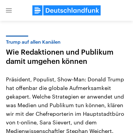
Close
menu
Trump auf allen Kanälen
Themen
Wie Redaktionen und Publikum
damit umgehen können
Präsident, Populist, Show-Man: Donald Trump
hat offenbar die globale Aufmerksamkeit
gekapert. Welche Strategien er anwendet und
Landtagswahl Sachsen-Anhalt
USA
was Medien und Publikum tun können, klären
2026
Aktuelle Beiträge, Analys
wir mit der Chefreporterin im Hauptstadtbüro
Alle Informationen
Hintergründe
Sachsen-Anhalt wählt am 6.
Wirtschaftlich und militäri
von t-online, Sara Sievert, und dem
September 2026 einen neuen
gehören die Vereinigten S
Landtag. Seit 2021 wird das
den mächtigsten Ländern 
Medienwissenschaftler Stephan Weichert.
Bundesland von einer Koalition aus
mit großem Einfluss auf d