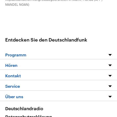
MANDEL NGAN)
Entdecken Sie den Deutschlandfunk
Programm
Programm
Hören
Alle Sendungen
Livestream
Kontakt
Die Nachrichten
Audios
Hörerservice
Service
Nachrichtenleicht
Podcasts
Social Media
FAQ
Über uns
Neue Beiträge auf dlf.de
Deutschlandfunk App
Newsletter
Deutschlandradio
Themen-Schwerpunkte
Nachrichten App
Deutschlandradio
Veranstaltungen
Presse
Frequenzen
Datenschutzerklärung