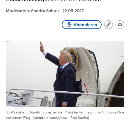
CDU, SPD und FDP regiert.-
aktuelle Weltgeschehen.
Umfragen, Prognosen,
Moderation: Sandra Schulz
|
22.05.2017
Wahlprogramme, aktuelle Berichte
Sendungen
Programm
Podcasts
und Hintergründe zu den Parteien
und Kandidaten der anstehenden
Abonnieren
Wahl.
Link
Emai
kopieren/te
Audio-Archiv
US-Präsident Donald Trump an der Präsidentenmaschine Air Force One
vor einem Flug. (picture alliance/dpa – Ron Sachs)