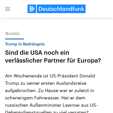
Close
menu
Archiv
Themen
Trump in Bedrängnis
Sind die USA noch ein
verlässlicher Partner für Europa?
Am Wochenende ist US-Präsident Donald
Trump zu seiner ersten Auslandsreise
Landtagswahl Sachsen-Anhalt
USA
aufgebrochen. Zu Hause war er zuletzt in
2026
Aktuelle Beiträge, Analys
Alle Informationen
Hintergründe
schwierigem Fahrwasser. Hat er dem
Sachsen-Anhalt wählt am 6.
Wirtschaftlich und militäri
September 2026 einen neuen
gehören die Vereinigten S
russischen Außenminister Lawrow aus US-
Landtag. Seit 2021 wird das
den mächtigsten Ländern 
Geheimdienstquellen zu viel verraten?
Bundesland von einer Koalition aus
mit großem Einfluss auf d