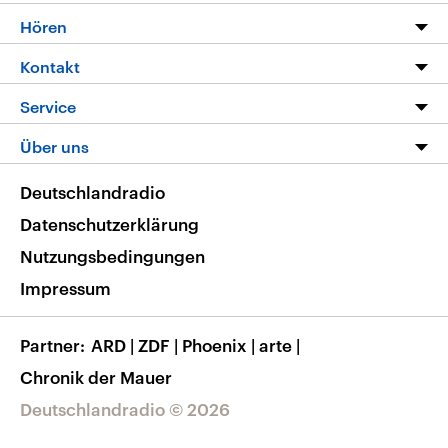
Programm
Hören
Alle Sendungen
Livestream
Kontakt
Die Nachrichten
Audios
Hörerservice
Service
Nachrichtenleicht
Podcasts
Social Media
FAQ
Über uns
Neue Beiträge auf dlf.de
Deutschlandfunk App
Newsletter
Deutschlandradio
Themen-Schwerpunkte
Nachrichten App
Deutschlandradio
Veranstaltungen
Presse
Frequenzen
Datenschutzerklärung
Musikliste
Ausbildung und Karriere
Nutzungsbedingungen
RSS
Transparenz
Impressum
Korrekturen
Barrierefreiheit
Partner
ARD
|
ZDF
|
Phoenix
|
arte
|
Chronik der Mauer
Deutschlandradio © 2026