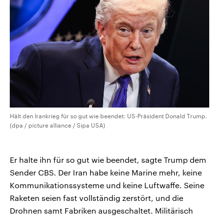
CDU, SPD und FDP regiert.-
aktuelle Weltgeschehen.
Umfragen, Prognosen,
Wahlprogramme, aktuelle Berichte
Sendungen
Programm
Podcasts
und Hintergründe zu den Parteien
und Kandidaten der anstehenden
Wahl.
Audio-Archiv
Hält den Irankrieg für so gut wie beendet: US-Präsident Donald Trump.
(dpa / picture alliance / Sipa USA)
Er halte ihn für so gut wie beendet, sagte Trump dem
Sender CBS. Der Iran habe keine Marine mehr, keine
Kommunikationssysteme und keine Luftwaffe. Seine
Raketen seien fast vollständig zerstört, und die
Drohnen samt Fabriken ausgeschaltet. Militärisch