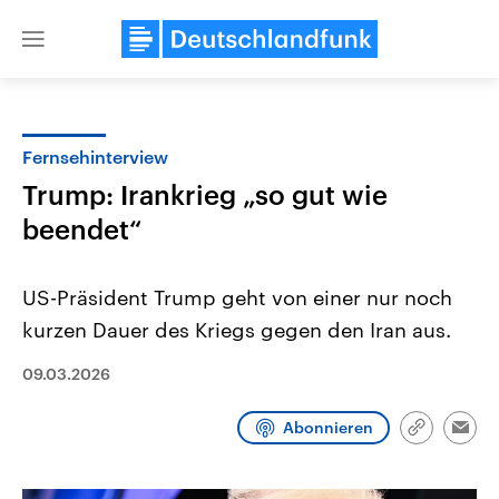
Close
menu
Fernsehinterview
Themen
Trump: Irankrieg „so gut wie
beendet“
US-Präsident Trump geht von einer nur noch
kurzen Dauer des Kriegs gegen den Iran aus.
09.03.2026
Landtagswahl Sachsen-Anhalt
USA
2026
Aktuelle Beiträge, Analys
Alle Informationen
Hintergründe
Abonnieren
Link
Emai
Sachsen-Anhalt wählt am 6.
Wirtschaftlich und militäri
kopieren/te
September 2026 einen neuen
gehören die Vereinigten S
Landtag. Seit 2021 wird das
den mächtigsten Ländern 
Bundesland von einer Koalition aus
mit großem Einfluss auf d