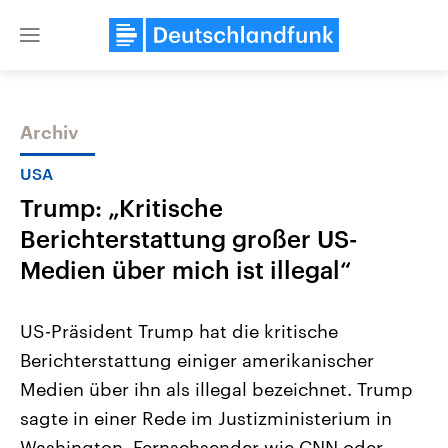
Close
menu
Archiv
Themen
USA
Trump: „Kritische
Berichterstattung großer US-
Medien über mich ist illegal“
US-Präsident Trump hat die kritische
USA
Nahostkonflikt
Berichterstattung einiger amerikanischer
Aktuelle Beiträge, Analysen und
Aktuelle Lage und Hinter
Der Überfall der palästine
Hintergründe
Medien über ihn als illegal bezeichnet. Trump
Wirtschaftlich und militärisch
Terrororganisation Hamas
gehören die Vereinigten Staaten zu
Oktober 2023 auf Israel ha
sagte in einer Rede im Justizministerium in
den mächtigsten Ländern der Erde,
Region wieder die Gewalt 
mit großem Einfluss auf das
Washington, Fernsehsender wie CNN oder
Israel möchte die Hamas z