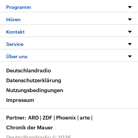
Programm
Programm
Hören
Alle Sendungen
Livestream
Kontakt
Die Nachrichten
Audios
Hörerservice
Service
Nachrichtenleicht
Podcasts
Social Media
FAQ
Über uns
Neue Beiträge auf dlf.de
Deutschlandfunk App
Newsletter
Deutschlandradio
Themen-Schwerpunkte
Nachrichten App
Deutschlandradio
Veranstaltungen
Presse
Frequenzen
Datenschutzerklärung
Musikliste
Ausbildung und Karriere
Nutzungsbedingungen
RSS
Transparenz
Impressum
Korrekturen
Barrierefreiheit
Partner
ARD
|
ZDF
|
Phoenix
|
arte
|
Chronik der Mauer
Deutschlandradio © 2026