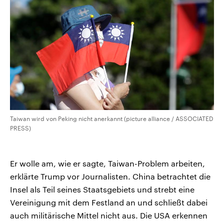
CDU, SPD und FDP regiert.-
aktuelle Weltgeschehen.
Umfragen, Prognosen,
Wahlprogramme, aktuelle Berichte
Sendungen
Programm
Podcasts
und Hintergründe zu den Parteien
und Kandidaten der anstehenden
Wahl.
Audio-Archiv
Taiwan wird von Peking nicht anerkannt (picture alliance / ASSOCIATED
PRESS)
Er wolle am, wie er sagte, Taiwan-Problem arbeiten,
erklärte Trump vor Journalisten. China betrachtet die
Insel als Teil seines Staatsgebiets und strebt eine
Vereinigung mit dem Festland an und schließt dabei
auch militärische Mittel nicht aus. Die USA erkennen