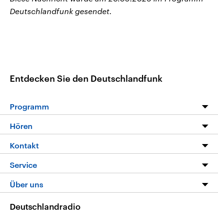
Deutschlandfunk gesendet.
Entdecken Sie den Deutschlandfunk
Programm
Programm
Hören
Alle Sendungen
Livestream
Kontakt
Die Nachrichten
Audios
Hörerservice
Service
Nachrichtenleicht
Podcasts
Social Media
FAQ
Über uns
Neue Beiträge auf dlf.de
Deutschlandfunk App
Newsletter
Deutschlandradio
Themen-Schwerpunkte
Nachrichten App
Deutschlandradio
Veranstaltungen
Presse