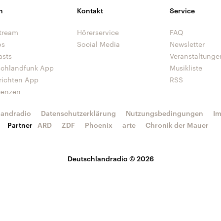
n
Kontakt
Service
tream
Hörerservice
FAQ
os
Social Media
Newsletter
asts
Veranstaltunge
schlandfunk App
Musikliste
richten App
RSS
uenzen
landradio
Datenschutzerklärung
Nutzungsbedingungen
I
Partner
ARD
ZDF
Phoenix
arte
Chronik der Mauer
Deutschlandradio © 2026