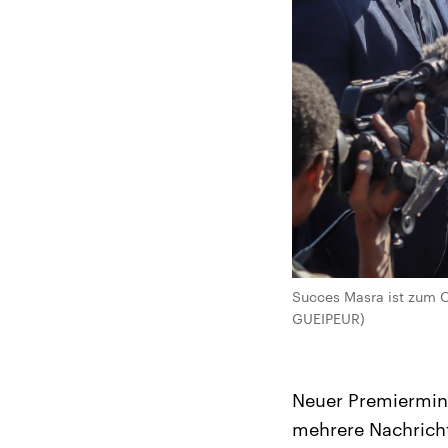
Succes Masra ist zum 
GUEIPEUR)
Neuer Premiermini
mehrere Nachricht