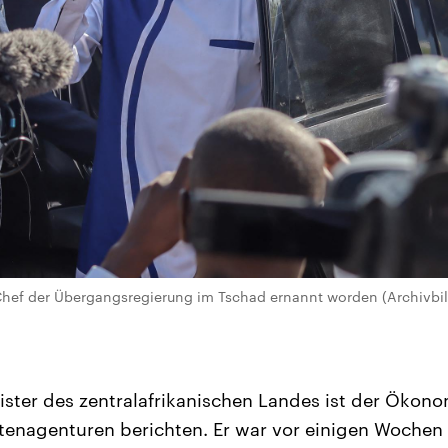
Chef der Übergangsregierung im Tschad ernannt worden (Archivbi
ster des zentralafrikanischen Landes ist der Ökon
enagenturen berichten. Er war vor einigen Wochen 