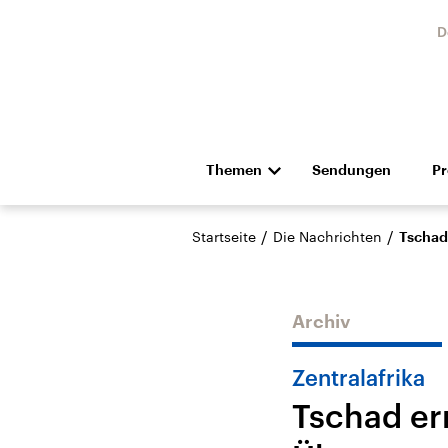
D
Themen
Sendungen
P
Die Nachrichten
Politik
/
/
Startseite
Die Nachrichten
Tschad
Hörspiel und Feature
Musik
Archiv
Zentralafrika
Tschad er
Landtagswahl Sachsen-
USA
Anhalt 2026
Aktuel