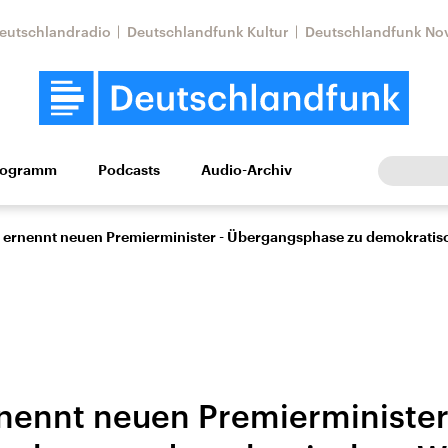
eutschlandradio
Deutschlandfunk Kultur
Deutschlandfunk No
rogramm
Podcasts
Audio-Archiv
Wirtschaft
Wissen
Kultur
Europa
Gesellschaf
 ernennt neuen Premierminister - Übergangsphase zu demokrati
nennt neuen Premierminister
Nahostkonflikt
Iran
le Beiträge,
Aktuelle Lage und
Aktuelle Lage und