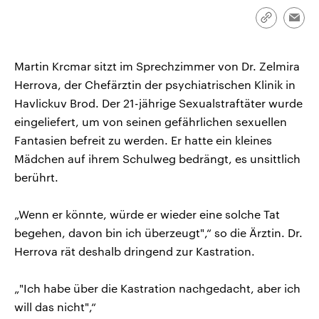
CDU, SPD und FDP regiert.-
aktuelle Weltgeschehen.
Umfragen, Prognosen,
Link
Emai
Wahlprogramme, aktuelle Berichte
kopieren/te
Sendungen
Programm
Podcasts
und Hintergründe zu den Parteien
und Kandidaten der anstehenden
Martin Krcmar sitzt im Sprechzimmer von Dr. Zelmira
Wahl.
Audio-Archiv
Herrova, der Chefärztin der psychiatrischen Klinik in
Havlickuv Brod. Der 21-jährige Sexualstraftäter wurde
eingeliefert, um von seinen gefährlichen sexuellen
Fantasien befreit zu werden. Er hatte ein kleines
Mädchen auf ihrem Schulweg bedrängt, es unsittlich
berührt.
„Wenn er könnte, würde er wieder eine solche Tat
begehen, davon bin ich überzeugt",“ so die Ärztin. Dr.
Herrova rät deshalb dringend zur Kastration.
„"Ich habe über die Kastration nachgedacht, aber ich
will das nicht",“