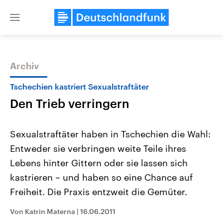
Close
menu
Archiv
Themen
Tschechien kastriert Sexualstraftäter
Den Trieb verringern
Sexualstraftäter haben in Tschechien die Wahl:
Entweder sie verbringen weite Teile ihres
Lebens hinter Gittern oder sie lassen sich
Landtagswahl Sachsen-Anhalt
USA
kastrieren – und haben so eine Chance auf
2026
Aktuelle Beiträge, Analys
Alle Informationen
Freiheit. Die Praxis entzweit die Gemüter.
Hintergründe
Sachsen-Anhalt wählt am 6.
Wirtschaftlich und militäri
September 2026 einen neuen
gehören die Vereinigten S
Von Katrin Materna
|
16.06.2011
Landtag. Seit 2021 wird das
den mächtigsten Ländern 
Bundesland von einer Koalition aus
mit großem Einfluss auf d