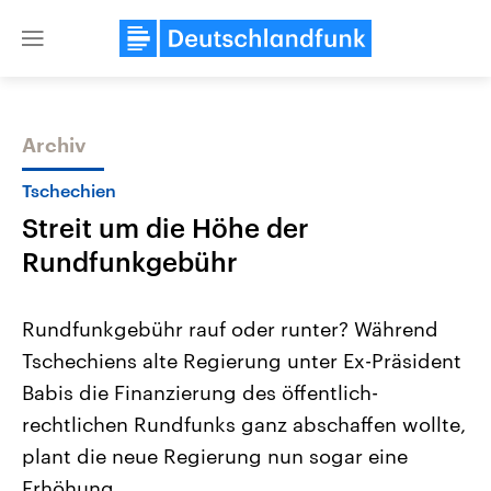
Close
menu
Archiv
Themen
Tschechien
Streit um die Höhe der
Rundfunkgebühr
Rundfunkgebühr rauf oder runter? Während
Tschechiens alte Regierung unter Ex-Präsident
Landtagswahl Sachsen-Anhalt
USA
Babis die Finanzierung des öffentlich-
2026
Aktuelle Beiträge, Analys
Alle Informationen
Hintergründe
rechtlichen Rundfunks ganz abschaffen wollte,
Sachsen-Anhalt wählt am 6.
Wirtschaftlich und militäri
September 2026 einen neuen
gehören die Vereinigten S
plant die neue Regierung nun sogar eine
Landtag. Seit 2021 wird das
den mächtigsten Ländern 
Erhöhung.
Bundesland von einer Koalition aus
mit großem Einfluss auf d