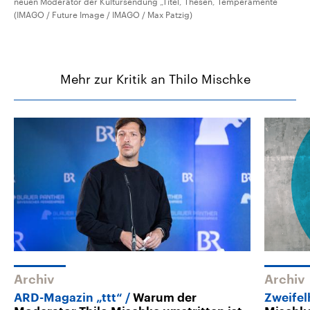
neuen Moderator der Kultursendung „Titel, Thesen, Temperamente“
(IMAGO / Future Image / IMAGO / Max Patzig)
Mehr zur Kritik an Thilo Mischke
Archiv
Archiv
ARD-Magazin „ttt“
Warum der
Zweifel