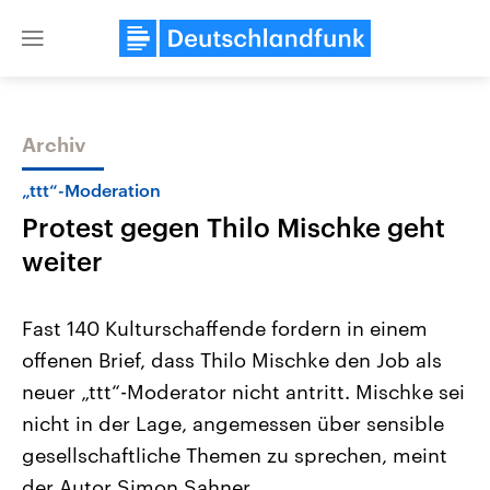
Close
menu
Archiv
Themen
„ttt“-Moderation
Protest gegen Thilo Mischke geht
weiter
Fast 140 Kulturschaffende fordern in einem
offenen Brief, dass Thilo Mischke den Job als
Landtagswahl Sachsen-Anhalt
USA
neuer „ttt“-Moderator nicht antritt. Mischke sei
2026
Aktuelle Beiträge, Analys
Alle Informationen
Hintergründe
nicht in der Lage, angemessen über sensible
Sachsen-Anhalt wählt am 6.
Wirtschaftlich und militäri
September 2026 einen neuen
gehören die Vereinigten S
gesellschaftliche Themen zu sprechen, meint
Landtag. Seit 2021 wird das
den mächtigsten Ländern 
der Autor Simon Sahner.
Bundesland von einer Koalition aus
mit großem Einfluss auf d