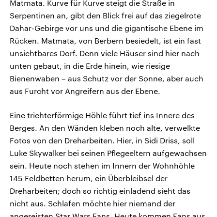
Matmata. Kurve für Kurve steigt die Straße in
Serpentinen an, gibt den Blick frei auf das ziegelrote
Dahar-Gebirge vor uns und die gigantische Ebene im
Rücken. Matmata, von Berbern besiedelt, ist ein fast
unsichtbares Dorf. Denn viele Häuser sind hier nach
unten gebaut, in die Erde hinein, wie riesige
Bienenwaben – aus Schutz vor der Sonne, aber auch
aus Furcht vor Angreifern aus der Ebene.
Eine trichterförmige Höhle führt tief ins Innere des
Berges. An den Wänden kleben noch alte, verwelkte
Fotos von den Dreharbeiten. Hier, in Sidi Driss, soll
Luke Skywalker bei seinen Pflegeeltern aufgewachsen
sein. Heute noch stehen im Innern der Wohnhöhle
145 Feldbetten herum, ein Überbleibsel der
Dreharbeiten; doch so richtig einladend sieht das
nicht aus. Schlafen möchte hier niemand der
angereisten Star Wars Fans. Heute kommen Fans aus