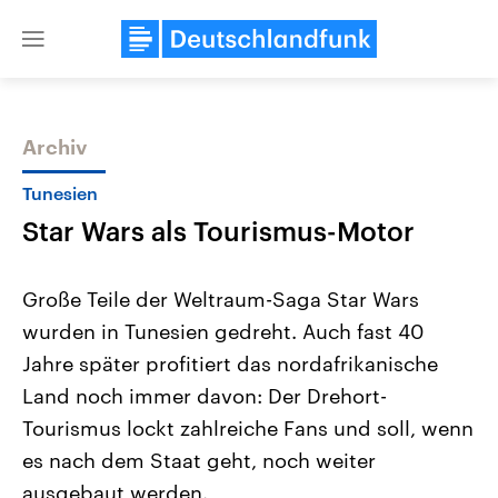
Close
menu
Archiv
Themen
Tunesien
Star Wars als Tourismus-Motor
Große Teile der Weltraum-Saga Star Wars
wurden in Tunesien gedreht. Auch fast 40
Jahre später profitiert das nordafrikanische
Landtagswahl Sachsen-Anhalt
USA
Land noch immer davon: Der Drehort-
2026
Aktuelle Beiträge, Analys
Alle Informationen
Tourismus lockt zahlreiche Fans und soll, wenn
Hintergründe
Sachsen-Anhalt wählt am 6.
Wirtschaftlich und militäri
es nach dem Staat geht, noch weiter
September 2026 einen neuen
gehören die Vereinigten S
Landtag. Seit 2021 wird das
den mächtigsten Ländern 
ausgebaut werden.
Bundesland von einer Koalition aus
mit großem Einfluss auf d