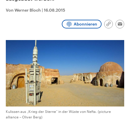
CDU, SPD und FDP regiert.-
aktuelle Weltgeschehen.
Umfragen, Prognosen,
Von Werner Bloch
|
16.08.2015
Wahlprogramme, aktuelle Berichte
Sendungen
Programm
Podcasts
und Hintergründe zu den Parteien
und Kandidaten der anstehenden
Abonnieren
Link
Wahl.
Emai
kopieren/te
Audio-Archiv
Kulissen aus „Krieg der Sterne“ in der Wüste von Nefta. (picture
alliance – Oliver Berg)