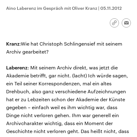
CDU, SPD und FDP regiert.-
aktuelle Weltgeschehen.
Aino Laberenz im Gespräch mit Oliver Kranz
|
05.11.2012
Umfragen, Prognosen,
Wahlprogramme, aktuelle Berichte
Sendungen
Programm
Podcasts
und Hintergründe zu den Parteien
und Kandidaten der anstehenden
Link
Emai
Wahl.
kopieren/te
Audio-Archiv
Kranz
:Wie hat Christoph Schlingensief mit seinem
Archiv gearbeitet?
Laberenz
: Mit seinem Archiv direkt, was jetzt die
Akademie betrifft, gar nicht. (lacht) Ich würde sagen,
ein Teil seiner Korrespondenzen, mal ein altes
Drehbuch, also ganz verschiedene Aufzeichnungen
hat er zu Lebzeiten schon der Akademie der Künste
gegeben – einfach weil es ihm wichtig war, dass
Dinge nicht verloren gehen. Ihm war generell ein
Archivcharakter wichtig, dass ein Moment der
Geschichte nicht verloren geht. Das heißt nicht, dass