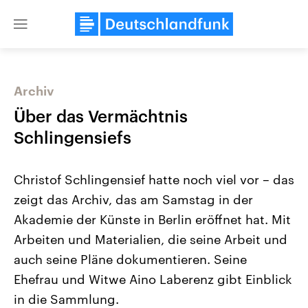
Close
menu
Archiv
Themen
Über das Vermächtnis
Schlingensiefs
Christof Schlingensief hatte noch viel vor – das
zeigt das Archiv, das am Samstag in der
Akademie der Künste in Berlin eröffnet hat. Mit
Arbeiten und Materialien, die seine Arbeit und
Landtagswahl Sachsen-Anhalt
USA
2026
Aktuelle Beiträge, Analys
auch seine Pläne dokumentieren. Seine
Alle Informationen
Hintergründe
Sachsen-Anhalt wählt am 6.
Wirtschaftlich und militäri
Ehefrau und Witwe Aino Laberenz gibt Einblick
September 2026 einen neuen
gehören die Vereinigten S
Landtag. Seit 2021 wird das
den mächtigsten Ländern 
in die Sammlung.
Bundesland von einer Koalition aus
mit großem Einfluss auf d