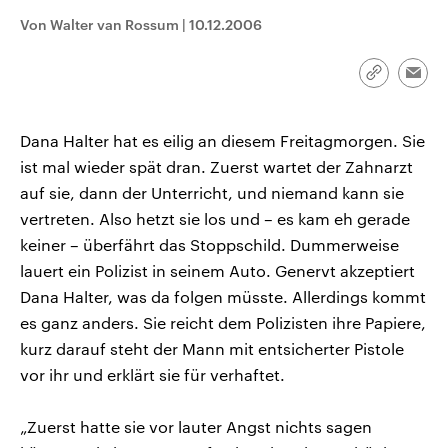
CDU, SPD und FDP regiert.-
aktuelle Weltgeschehen.
Von Walter van Rossum
|
10.12.2006
Umfragen, Prognosen,
Wahlprogramme, aktuelle Berichte
Sendungen
Programm
Podcasts
und Hintergründe zu den Parteien
und Kandidaten der anstehenden
Link
Emai
Wahl.
kopieren/te
Audio-Archiv
Dana Halter hat es eilig an diesem Freitagmorgen. Sie
ist mal wieder spät dran. Zuerst wartet der Zahnarzt
auf sie, dann der Unterricht, und niemand kann sie
vertreten. Also hetzt sie los und – es kam eh gerade
keiner – überfährt das Stoppschild. Dummerweise
lauert ein Polizist in seinem Auto. Genervt akzeptiert
Dana Halter, was da folgen müsste. Allerdings kommt
es ganz anders. Sie reicht dem Polizisten ihre Papiere,
kurz darauf steht der Mann mit entsicherter Pistole
vor ihr und erklärt sie für verhaftet.
„Zuerst hatte sie vor lauter Angst nichts sagen