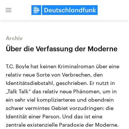
Close
menu
Archiv
Themen
Über die Verfassung der Moderne
T.C. Boyle hat keinen Kriminalroman über eine
relativ neue Sorte von Verbrechen, den
Identitätsdiebstahl, geschrieben. Er nutzt in
„Talk Talk“ das relativ neue Phänomen, um in
ein sehr viel komplizierteres und obendrein
Landtagswahl Sachsen-Anhalt
USA
2026
Aktuelle Beiträge, Analys
schwer vermintes Gebiet vorzudringen: die
Alle Informationen
Hintergründe
Sachsen-Anhalt wählt am 6.
Wirtschaftlich und militäri
Identität einer Person. Und das ist eine
September 2026 einen neuen
gehören die Vereinigten S
Landtag. Seit 2021 wird das
den mächtigsten Ländern 
zentrale existenzielle Paradoxie der Moderne.
Bundesland von einer Koalition aus
mit großem Einfluss auf d