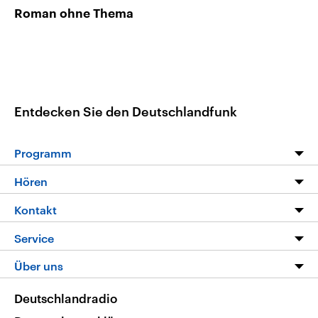
Roman ohne Thema
Entdecken Sie den Deutschlandfunk
Programm
Programm
Hören
Alle Sendungen
Livestream
Kontakt
Die Nachrichten
Audios
Hörerservice
Service
Nachrichtenleicht
Podcasts
Social Media
FAQ
Über uns
Neue Beiträge auf dlf.de
Deutschlandfunk App
Newsletter
Deutschlandradio
Themen-Schwerpunkte
Nachrichten App
Deutschlandradio
Veranstaltungen
Presse