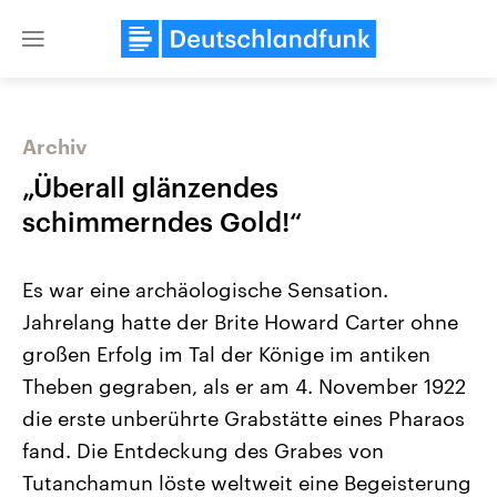
Close
menu
Archiv
Themen
„Überall glänzendes
schimmerndes Gold!“
Es war eine archäologische Sensation.
Jahrelang hatte der Brite Howard Carter ohne
großen Erfolg im Tal der Könige im antiken
Theben gegraben, als er am 4. November 1922
USA
Nahostkonflikt
Aktuelle Beiträge, Analysen und
Aktuelle Lage und Hinter
die erste unberührte Grabstätte eines Pharaos
Der Überfall der palästine
Hintergründe
Wirtschaftlich und militärisch
Terrororganisation Hamas
fand. Die Entdeckung des Grabes von
gehören die Vereinigten Staaten zu
Oktober 2023 auf Israel ha
den mächtigsten Ländern der Erde,
Region wieder die Gewalt 
Tutanchamun löste weltweit eine Begeisterung
mit großem Einfluss auf das
Israel möchte die Hamas z