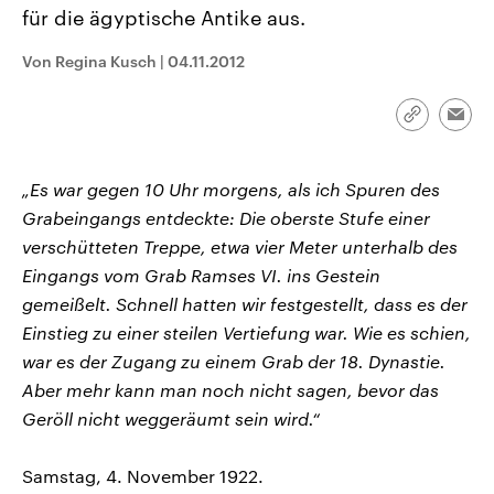
aktuelle Weltgeschehen.
Diese wird wie die Hisboll
für die ägyptische Antike aus.
Libanon vom Iran unterstüt
Von Regina Kusch
|
04.11.2012
Sendungen
Programm
Podcasts
Audio-Archiv
Link
Emai
kopieren/te
„Es war gegen 10 Uhr morgens, als ich Spuren des
Grabeingangs entdeckte: Die oberste Stufe einer
verschütteten Treppe, etwa vier Meter unterhalb des
Eingangs vom Grab Ramses VI. ins Gestein
gemeißelt. Schnell hatten wir festgestellt, dass es der
Einstieg zu einer steilen Vertiefung war. Wie es schien,
war es der Zugang zu einem Grab der 18. Dynastie.
Aber mehr kann man noch nicht sagen, bevor das
Geröll nicht weggeräumt sein wird.“
Samstag, 4. November 1922.