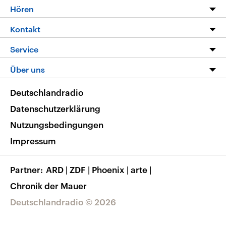
Programm
Hören
Alle Sendungen
Livestream
Kontakt
Die Nachrichten
Audios
Hörerservice
Service
Nachrichtenleicht
Podcasts
Social Media
FAQ
Über uns
Neue Beiträge auf dlf.de
Deutschlandfunk App
Newsletter
Deutschlandradio
Themen-Schwerpunkte
Nachrichten App
Deutschlandradio
Veranstaltungen
Presse
Frequenzen
Datenschutzerklärung
Musikliste
Ausbildung und Karriere
Nutzungsbedingungen
RSS
Transparenz
Impressum
Korrekturen
Barrierefreiheit
Partner
ARD
|
ZDF
|
Phoenix
|
arte
|
Chronik der Mauer
Deutschlandradio © 2026