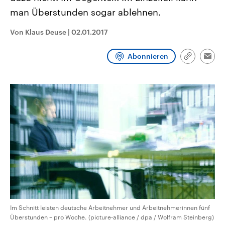
CDU, SPD und FDP regiert.-
aktuelle Weltgeschehen.
man Überstunden sogar ablehnen.
Umfragen, Prognosen,
Wahlprogramme, aktuelle Berichte
Sendungen
Programm
Podcasts
und Hintergründe zu den Parteien
Von Klaus Deuse
|
02.01.2017
und Kandidaten der anstehenden
Wahl.
Audio-Archiv
Abonnieren
Link
Emai
kopieren/te
Im Schnitt leisten deutsche Arbeitnehmer und Arbeitnehmerinnen fünf
Überstunden – pro Woche. (picture-alliance / dpa / Wolfram Steinberg)