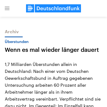
Close
menu
Archiv
Themen
Überstunden
Wenn es mal wieder länger dauert
1,7 Milliarden Überstunden allein in
Deutschland: Nach einer vom Deutschen
Gewerkschaftsbund in Auftrag gegebenen
Landtagswahl Sachsen-Anhalt
USA
Untersuchung arbeiten 60 Prozent aller
2026
Aktuelle Beiträge, Analys
Alle Informationen
Arbeitnehmer länger als in ihrem
Hintergründe
Sachsen-Anhalt wählt am 6.
Wirtschaftlich und militäri
Arbeitsvertrag vereinbart. Verpflichtet sind sie
September 2026 einen neuen
gehören die Vereinigten S
Landtag. Seit 2021 wird das
den mächtigsten Ländern 
dazu nicht. Im Gegenteil: Im Einzelfall kann
Bundesland von einer Koalition aus
mit großem Einfluss auf d