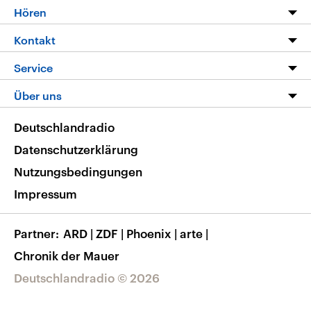
Programm
Hören
Alle Sendungen
Livestream
Kontakt
Die Nachrichten
Audios
Hörerservice
Service
Nachrichtenleicht
Podcasts
Social Media
FAQ
Über uns
Neue Beiträge auf dlf.de
Deutschlandfunk App
Newsletter
Deutschlandradio
Themen-Schwerpunkte
Nachrichten App
Deutschlandradio
Veranstaltungen
Presse
Frequenzen
Datenschutzerklärung
Musikliste
Ausbildung und Karriere
Nutzungsbedingungen
RSS
Transparenz
Impressum
Korrekturen
Barrierefreiheit
Partner
ARD
|
ZDF
|
Phoenix
|
arte
|
Chronik der Mauer
Deutschlandradio © 2026