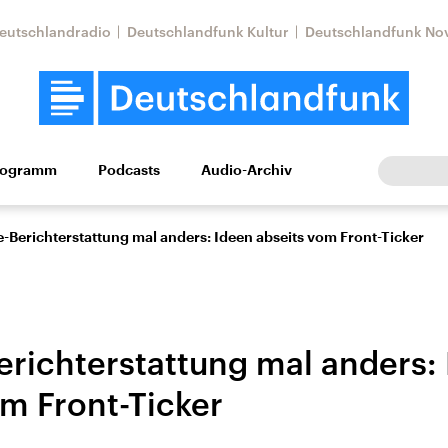
eutschlandradio
Deutschlandfunk Kultur
Deutschlandfunk No
rogramm
Podcasts
Audio-Archiv
Wirtschaft
Wissen
Kultur
Europa
Gesellschaf
-Berichterstattung mal anders: Ideen abseits vom Front-Ticker
erichterstattung mal anders:
om Front-Ticker
Nahostkonflikt
Iran
le Beiträge,
Aktuelle Lage und
Aktuelle Lage und