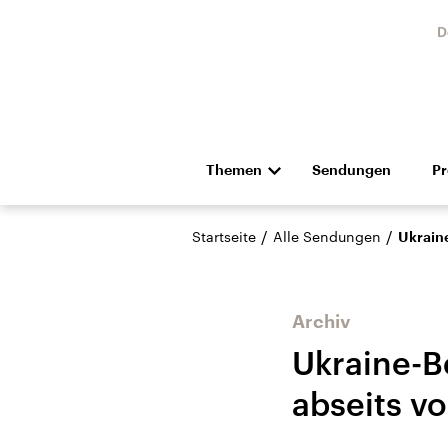
D
Themen
Sendungen
P
Die Nachrichten
Politik
/
/
Startseite
Alle Sendungen
Ukraine
Hörspiel und Feature
Musik
Archiv
Ukraine-B
abseits v
Landtagswahl Sachsen-
USA
Anhalt 2026
Aktuel