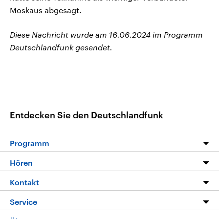
Moskaus abgesagt.
Diese Nachricht wurde am 16.06.2024 im Programm
Deutschlandfunk gesendet.
Entdecken Sie den Deutschlandfunk
Programm
Programm
Hören
Alle Sendungen
Livestream
Kontakt
Die Nachrichten
Audios
Hörerservice
Service
Nachrichtenleicht
Podcasts
Social Media
FAQ