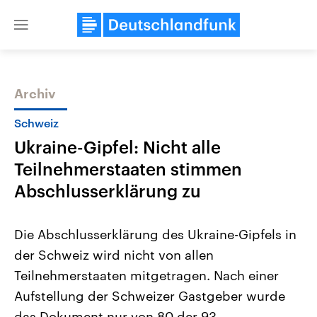
Close
menu
Archiv
Themen
Schweiz
Ukraine-Gipfel: Nicht alle
Teilnehmerstaaten stimmen
Abschlusserklärung zu
Die Abschlusserklärung des Ukraine-Gipfels in
USA
Nahostkonflikt
der Schweiz wird nicht von allen
Aktuelle Beiträge, Analysen und
Aktuelle Lage und Hinter
Der Überfall der palästine
Hintergründe
Teilnehmerstaaten mitgetragen. Nach einer
Wirtschaftlich und militärisch
Terrororganisation Hamas
gehören die Vereinigten Staaten zu
Oktober 2023 auf Israel ha
Aufstellung der Schweizer Gastgeber wurde
den mächtigsten Ländern der Erde,
Region wieder die Gewalt 
mit großem Einfluss auf das
das Dokument nur von 80 der 93
Israel möchte die Hamas z