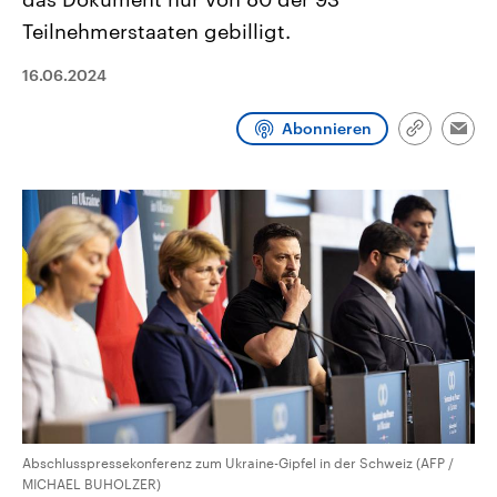
aktuelle Weltgeschehen.
Diese wird wie die Hisboll
Teilnehmerstaaten gebilligt.
Libanon vom Iran unterstüt
Sendungen
Programm
Podcasts
16.06.2024
Audio-Archiv
Abonnieren
Link
Emai
kopieren/te
Abschlusspressekonferenz zum Ukraine-Gipfel in der Schweiz (AFP /
MICHAEL BUHOLZER)