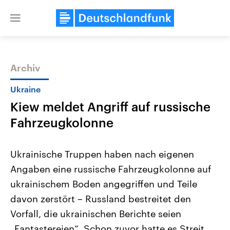
Close
menu
Archiv
Themen
Ukraine
Kiew meldet Angriff auf russische
Fahrzeugkolonne
Ukrainische Truppen haben nach eigenen
Angaben eine russische Fahrzeugkolonne auf
USA
Nahostkonflikt
ukrainischem Boden angegriffen und Teile
Aktuelle Beiträge, Analysen und
Aktuelle Lage und Hinter
Der Überfall der palästine
Hintergründe
davon zerstört – Russland bestreitet den
Wirtschaftlich und militärisch
Terrororganisation Hamas
gehören die Vereinigten Staaten zu
Oktober 2023 auf Israel ha
Vorfall, die ukrainischen Berichte seien
den mächtigsten Ländern der Erde,
Region wieder die Gewalt 
„Fantastereien“. Schon zuvor hatte es Streit
mit großem Einfluss auf das
Israel möchte die Hamas z