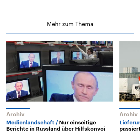
Mehr zum Thema
Archiv
Archiv
Medienlandschaft
Nur einseitige
Lieferu
Berichte in Russland über Hilfskonvoi
passier