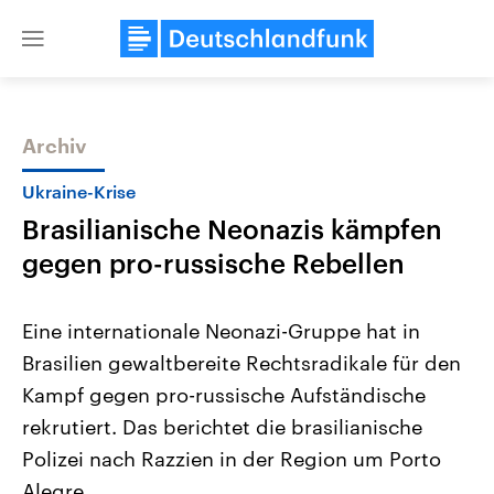
Close
menu
Archiv
Themen
Ukraine-Krise
Brasilianische Neonazis kämpfen
gegen pro-russische Rebellen
Eine internationale Neonazi-Gruppe hat in
Brasilien gewaltbereite Rechtsradikale für den
Landtagswahl Sachsen-Anhalt
USA
Kampf gegen pro-russische Aufständische
2026
Aktuelle Beiträge, Analys
Alle Informationen
Hintergründe
rekrutiert. Das berichtet die brasilianische
Sachsen-Anhalt wählt am 6.
Wirtschaftlich und militäri
September 2026 einen neuen
gehören die Vereinigten S
Polizei nach Razzien in der Region um Porto
Landtag. Seit 2021 wird das
den mächtigsten Ländern 
Alegre.
Bundesland von einer Koalition aus
mit großem Einfluss auf d