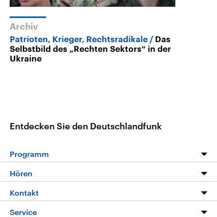
Archiv
Patrioten, Krieger, Rechtsradikale
Das
Selbstbild des „Rechten Sektors“ in der
Ukraine
Entdecken Sie den Deutschlandfunk
Programm
Programm
Hören
Alle Sendungen
Livestream
Kontakt
Die Nachrichten
Audios
Hörerservice
Service
Nachrichtenleicht