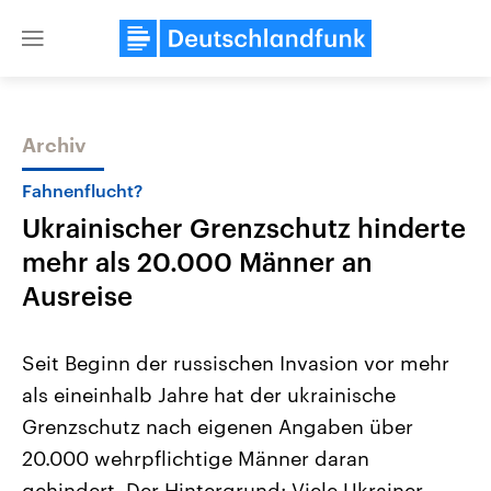
Close
menu
Archiv
Themen
Fahnenflucht?
Ukrainischer Grenzschutz hinderte
mehr als 20.000 Männer an
Ausreise
Seit Beginn der russischen Invasion vor mehr
Landtagswahl Sachsen-Anhalt
USA
als eineinhalb Jahre hat der ukrainische
2026
Aktuelle Beiträge, Analys
Alle Informationen
Hintergründe
Grenzschutz nach eigenen Angaben über
Sachsen-Anhalt wählt am 6.
Wirtschaftlich und militäri
September 2026 einen neuen
gehören die Vereinigten S
20.000 wehrpflichtige Männer daran
Landtag. Seit 2021 wird das
den mächtigsten Ländern 
Bundesland von einer Koalition aus
gehindert. Der Hintergrund: Viele Ukrainer
mit großem Einfluss auf d