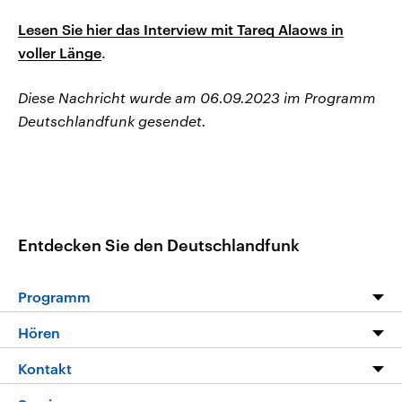
Lesen Sie hier das Interview mit Tareq Alaows in
voller Länge
.
Diese Nachricht wurde am 06.09.2023 im Programm
Deutschlandfunk gesendet.
Entdecken Sie den Deutschlandfunk
Programm
Programm
Hören
Alle Sendungen
Livestream
Kontakt
Die Nachrichten
Audios
Hörerservice