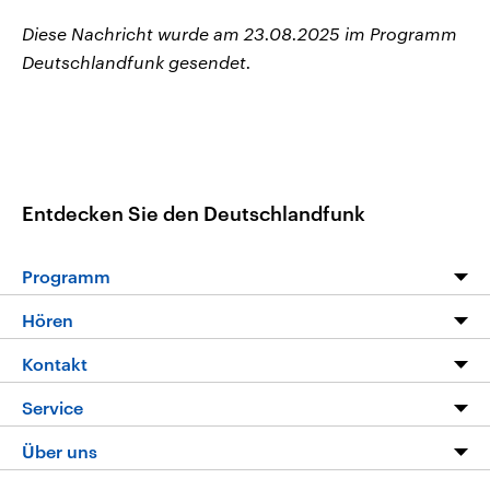
Diese Nachricht wurde am 23.08.2025 im Programm
Deutschlandfunk gesendet.
Entdecken Sie den Deutschlandfunk
Programm
Programm
Hören
Alle Sendungen
Livestream
Kontakt
Die Nachrichten
Audios
Hörerservice
Service
Nachrichtenleicht
Podcasts
Social Media
FAQ
Über uns
Neue Beiträge auf dlf.de
Deutschlandfunk App
Newsletter
Deutschlandradio
Themen-Schwerpunkte