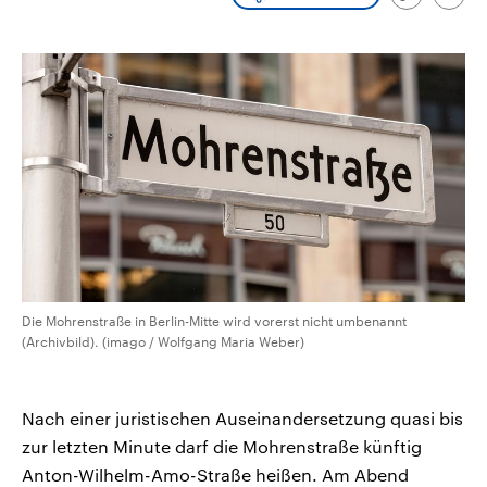
Link
Emai
CDU, SPD und FDP regiert.-
aktuelle Weltgeschehen.
kopieren/te
Umfragen, Prognosen,
Wahlprogramme, aktuelle Berichte
Sendungen
Programm
Podcasts
und Hintergründe zu den Parteien
und Kandidaten der anstehenden
Wahl.
Audio-Archiv
Die Mohrenstraße in Berlin-Mitte wird vorerst nicht umbenannt
(Archivbild). (imago / Wolfgang Maria Weber)
Nach einer juristischen Auseinandersetzung quasi bis
zur letzten Minute darf die Mohrenstraße künftig
Anton-Wilhelm-Amo-Straße heißen. Am Abend