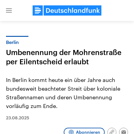
Close
menu
Berlin
Themen
Umbenennung der Mohrenstraße
per Eilentscheid erlaubt
In Berlin kommt heute ein über Jahre auch
bundesweit beachteter Streit über koloniale
Straßennamen und deren Umbenennung
Landtagswahl Sachsen-Anhalt
USA
vorläufig zum Ende.
2026
Aktuelle Beiträge, Analys
Alle Informationen
Hintergründe
23.08.2025
Sachsen-Anhalt wählt am 6.
Wirtschaftlich und militäri
September 2026 einen neuen
gehören die Vereinigten S
Landtag. Seit 2021 wird das
den mächtigsten Ländern 
Abonnieren
Bundesland von einer Koalition aus
mit großem Einfluss auf d