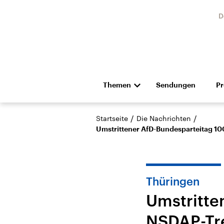
D
Themen
Sendungen
P
Die Nachrichten
Politik
/
/
Startseite
Die Nachrichten
Hörspiel und Feature
Musik
Umstrittener AfD-Bundesparteitag 100 
Thüringen
Umstritte
Landtagswahl Sachsen-
USA
NSDAP-Tref
Anhalt 2026
Aktuel