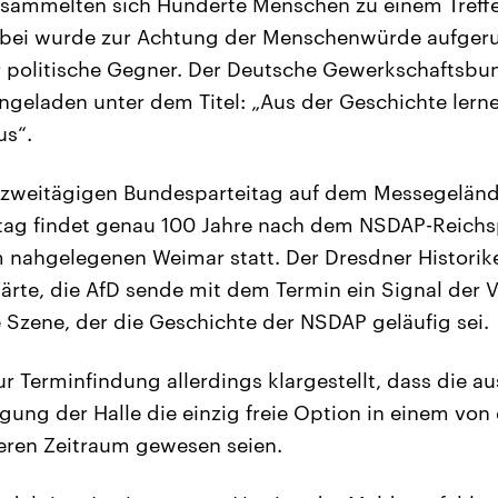
rsammelten sich Hunderte Menschen zu einem Treff
abei wurde zur Achtung der Menschenwürde aufgeruf
er politische Gegner. Der Deutsche Gewerkschaftsbu
geladen unter dem Titel: „Aus der Geschichte lerne
us“.
n zweitägigen Bundesparteitag auf dem Messegelände
tag findet genau 100 Jahre nach dem NSDAP-Reichs
im nahgelegenen Weimar statt. Der Dresdner Historik
ärte, die AfD sende mit dem Termin ein Signal der 
 Szene, der die Geschichte der NSDAP geläufig sei.
ur Terminfindung allerdings klargestellt, dass die 
gung der Halle die einzig freie Option in einem von
eren Zeitraum gewesen seien.