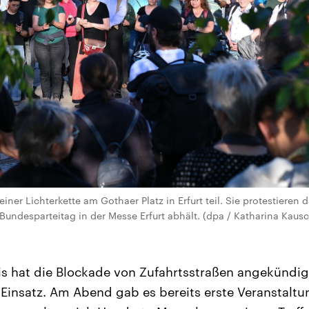
er Lichterkette am Gothaer Platz in Erfurt teil. Sie protestieren 
n Bundesparteitag in der Messe Erfurt abhält. (dpa / Katharina Kaus
s hat die Blockade von Zufahrtsstraßen angekündi
 Einsatz. Am Abend gab es bereits erste Veranstaltu