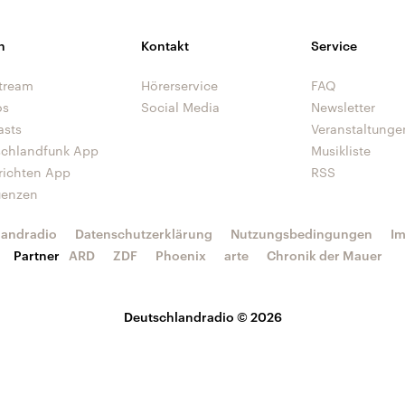
n
Kontakt
Service
tream
Hörerservice
FAQ
os
Social Media
Newsletter
asts
Veranstaltunge
schlandfunk App
Musikliste
richten App
RSS
uenzen
landradio
Datenschutzerklärung
Nutzungsbedingungen
I
Partner
ARD
ZDF
Phoenix
arte
Chronik der Mauer
Deutschlandradio © 2026