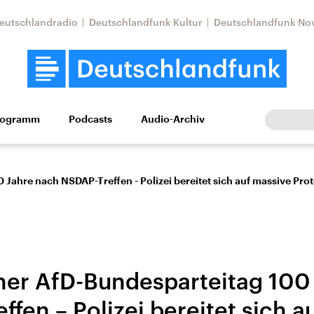
eutschlandradio
Deutschlandfunk Kultur
Deutschlandfunk No
rogramm
Podcasts
Audio-Archiv
Wirtschaft
Wissen
Kultur
Europa
Gesellschaf
Jahre nach NSDAP-Treffen - Polizei bereitet sich auf massive Prot
ner AfD-Bundesparteitag 100
Nahostkonflikt
Iran
fen – Polizei bereitet sich a
le Beiträge,
Aktuelle Lage und
Aktuelle Lage und