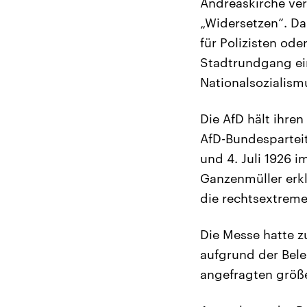
Andreaskirche ve
„Widersetzen“. D
für Polizisten od
Stadtrundgang ein
Nationalsozialism
Die AfD hält ihre
AfD-Bundespartei
und 4. Juli 1926 
Ganzenmüller erkl
die rechtsextreme
Die Messe hatte z
aufgrund der Bele
angefragten größ