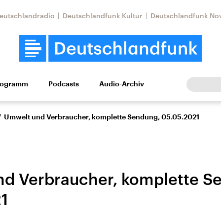
eutschlandradio
Deutschlandfunk Kultur
Deutschlandfunk No
rogramm
Podcasts
Audio-Archiv
Wirtschaft
Wissen
Kultur
Europa
Gesellschaf
/
Umwelt und Verbraucher, komplette Sendung, 05.05.2021
d Verbraucher, komplette S
1
Nahostkonflikt
Iran
le Beiträge,
Aktuelle Lage und
Aktuelle Lage und