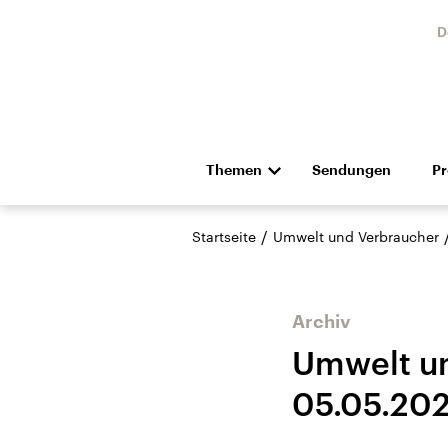
D
Themen
Sendungen
P
Die Nachrichten
Politik
/
Startseite
Umwelt und Verbraucher
Hörspiel und Feature
Musik
Archiv
Umwelt un
05.05.202
Landtagswahl Sachsen-
USA
Anhalt 2026
Aktuel