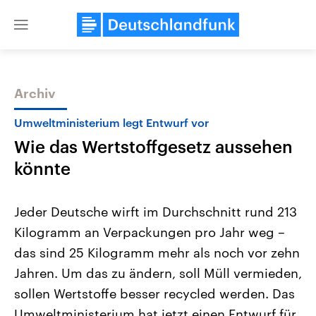
Close
menu
Archiv
Themen
Umweltministerium legt Entwurf vor
Wie das Wertstoffgesetz aussehen
könnte
Jeder Deutsche wirft im Durchschnitt rund 213
Kilogramm an Verpackungen pro Jahr weg –
USA
Nahostkonflikt
das sind 25 Kilogramm mehr als noch vor zehn
Aktuelle Beiträge, Analysen und
Aktuelle Lage und Hinter
Der Überfall der palästine
Hintergründe
Jahren. Um das zu ändern, soll Müll vermieden,
Wirtschaftlich und militärisch
Terrororganisation Hamas
gehören die Vereinigten Staaten zu
Oktober 2023 auf Israel ha
sollen Wertstoffe besser recycled werden. Das
den mächtigsten Ländern der Erde,
Region wieder die Gewalt 
Umweltministerium hat jetzt einen Entwurf für
mit großem Einfluss auf das
Israel möchte die Hamas z