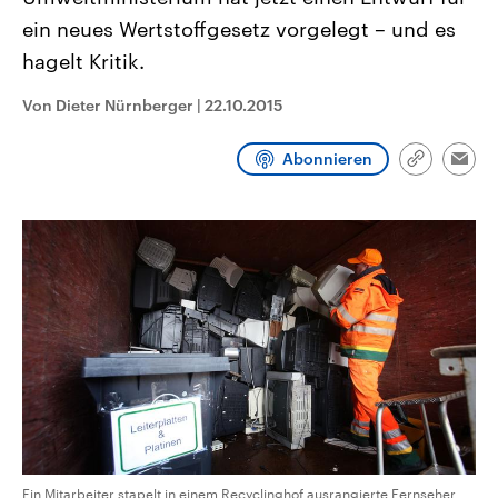
aktuelle Weltgeschehen.
Diese wird wie die Hisboll
ein neues Wertstoffgesetz vorgelegt – und es
Libanon vom Iran unterstüt
hagelt Kritik.
Sendungen
Programm
Podcasts
Von Dieter Nürnberger
|
22.10.2015
Audio-Archiv
Abonnieren
Link
Emai
kopieren/te
Ein Mitarbeiter stapelt in einem Recyclinghof ausrangierte Fernseher